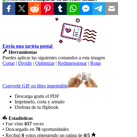
Envia una tarjeta postal
Herramientas
Puedes aplicar las siguientes comandos a esta imagen
Cortar
|
Dividir
|
Optimizar
|
Redimensionar
|
Rotar
Convertir GIF en libro imprimible
Descarga gratis el PDF
Imprimelo, corta y armalo
Disfruta de tu flipbook
Estadísticas
• Fue visto
657
veces
• Descargado en
78
oportunidades
• Recibió
0
votos obteniendo un rating de
0
/5