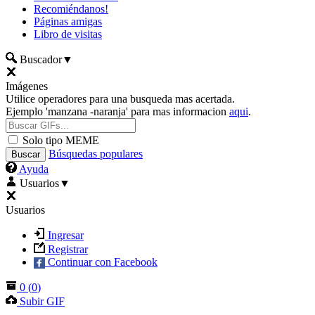
Recomiéndanos!
Páginas amigas
Libro de visitas
Buscador
▼
Imágenes
Utilice operadores para una busqueda mas acertada.
Ejemplo 'manzana -naranja' para mas informacion
aqui
.
Solo tipo MEME
Búsquedas populares
Ayuda
Usuarios
▼
Usuarios
Ingresar
Registrar
Continuar con Facebook
0
(
0
)
Subir GIF