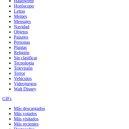
Halloween
Horóscopo
Letras
Memes
Mensajes
Navidad
Objetos
Paisajes
Personas
Plantas
Religión
Sin clasificar
Tecnologia
Televisión
Terror
Vehículos
Videojuegos
Walt Disney
GIFs
Más descargados
Más votados
Más visitados
Más recientes