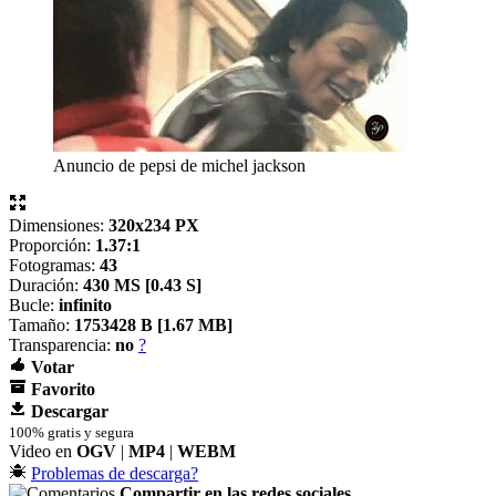
Anuncio de pepsi de michel jackson
Dimensiones:
320x234 PX
Proporción:
1.37:1
Fotogramas:
43
Duración:
430 MS [
0.43 S]
Bucle:
infinito
Tamaño:
1753428 B [
1.67 MB]
Transparencia:
no
?
Votar
Favorito
Descargar
100% gratis y segura
Video en
OGV
|
MP4
|
WEBM
Problemas de descarga?
Compartir en las redes sociales