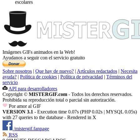
escolares
Imágenes GIFs animados en la Web!
Ayudanos a seguir con el servicio gratuito
Sobre nosotros
|
Que hay de nuevo?
|
Artículos redactados
|
Necesita
ayuda?
|
Política de cookies
|
Política de privacidad
|
Términos del
servicio
API para desarrolladores
Copyright ©
MISTERGIF.com
- Todos los derechos reservados.
Prohibida su reproducción total o parcial sin autorización.
Por amor al GIF
VERSION 3.1
- Execution time 0.07s (PHP 0.02s | MYSQL 0.05s)
with 27 queries to the database - Rendered in
X
/mistergif.fanpage
RSS