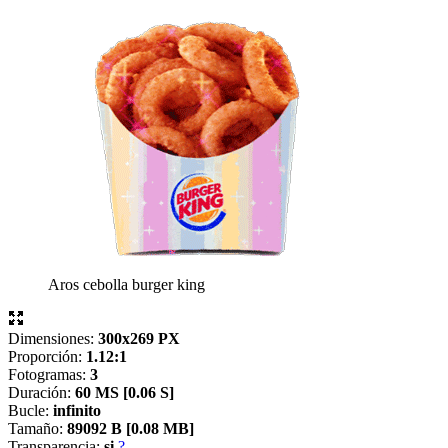
Aros cebolla burger king
Dimensiones:
300x269 PX
Proporción:
1.12:1
Fotogramas:
3
Duración:
60 MS [
0.06 S]
Bucle:
infinito
Tamaño:
89092 B [
0.08 MB]
Transparencia:
si
?