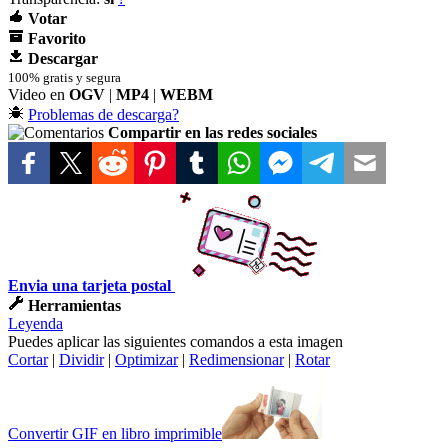
Votar
Favorito
Descargar
100% gratis y segura
Video en
OGV
|
MP4
|
WEBM
Problemas de descarga?
Compartir en las redes sociales
Envia una tarjeta postal
Herramientas
Leyenda
Puedes aplicar las siguientes comandos a esta imagen
Cortar
|
Dividir
|
Optimizar
|
Redimensionar
|
Rotar
Convertir GIF en libro imprimible