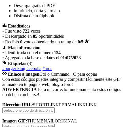
Descarga gratis el PDF
Imprimelo, corta y armalo
Disfruta de tu flipbook
Estadísticas
• Fue visto
722
veces
• Descargado en
85
oportunidades
• Recibió
0
votos obteniendo un rating de
0
/5
Mas información
• Identificada con el numero
154
• Agregado a la base de datos el
01/07/2023
Etiquetas
(3)
#burger king
#cebolla
#aros
Enlace a imagen
Ctrl o Command +C para copiar
Con estos códigos puedes integrar y compartir fácilmente este GIF
animado en tu página web, blog o foro!
ADVERTENCIA
Para un correcto funcionamiento estos códigos
no deben cambiarse!
Dirección URL
:
SHORTLINK
PERMALINK
LINK
Imagen GIF
:
THUMBNAIL
ORIGINAL