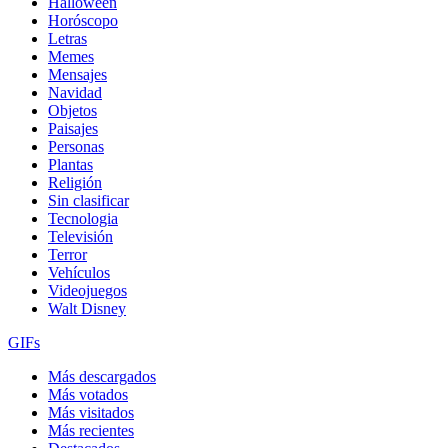
Halloween
Horóscopo
Letras
Memes
Mensajes
Navidad
Objetos
Paisajes
Personas
Plantas
Religión
Sin clasificar
Tecnologia
Televisión
Terror
Vehículos
Videojuegos
Walt Disney
GIFs
Más descargados
Más votados
Más visitados
Más recientes