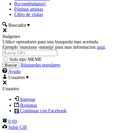
Recomiéndanos!
Páginas amigas
Libro de visitas
Buscador
▼
Imágenes
Utilice operadores para una busqueda mas acertada.
Ejemplo 'manzana -naranja' para mas informacion
aqui
.
Solo tipo MEME
Búsquedas populares
Ayuda
Usuarios
▼
Usuarios
Ingresar
Registrar
Continuar con Facebook
0
(
0
)
Subir GIF