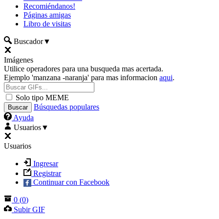
Recomiéndanos!
Páginas amigas
Libro de visitas
Buscador
▼
Imágenes
Utilice operadores para una busqueda mas acertada.
Ejemplo 'manzana -naranja' para mas informacion
aqui
.
Solo tipo MEME
Búsquedas populares
Ayuda
Usuarios
▼
Usuarios
Ingresar
Registrar
Continuar con Facebook
0
(
0
)
Subir GIF