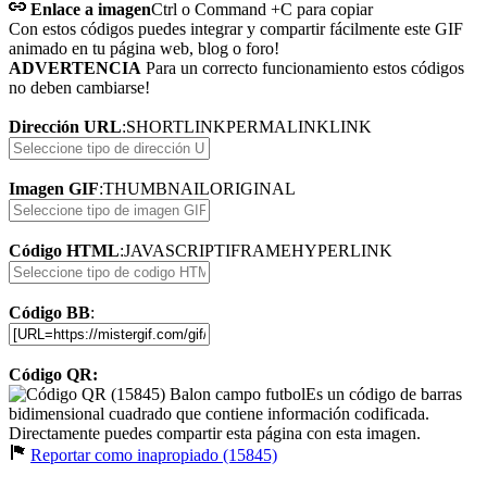
Enlace a imagen
Ctrl o Command +C para copiar
Con estos códigos puedes integrar y compartir fácilmente este GIF
animado en tu página web, blog o foro!
ADVERTENCIA
Para un correcto funcionamiento estos códigos
no deben cambiarse!
Dirección URL
:
SHORTLINK
PERMALINK
LINK
Imagen GIF
:
THUMBNAIL
ORIGINAL
Código HTML
:
JAVASCRIPT
IFRAME
HYPERLINK
Código BB
:
Código QR:
Es un código de barras
bidimensional cuadrado que contiene información codificada.
Directamente puedes compartir esta página con esta imagen.
Reportar como inapropiado (15845)