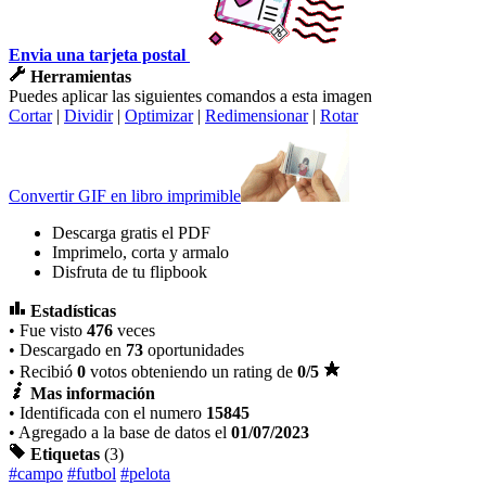
Envia una tarjeta postal
Herramientas
Puedes aplicar las siguientes comandos a esta imagen
Cortar
|
Dividir
|
Optimizar
|
Redimensionar
|
Rotar
Convertir GIF en libro imprimible
Descarga gratis el PDF
Imprimelo, corta y armalo
Disfruta de tu flipbook
Estadísticas
• Fue visto
476
veces
• Descargado en
73
oportunidades
• Recibió
0
votos obteniendo un rating de
0
/5
Mas información
• Identificada con el numero
15845
• Agregado a la base de datos el
01/07/2023
Etiquetas
(3)
#campo
#futbol
#pelota