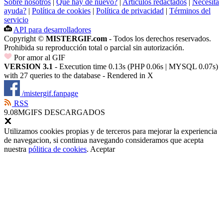
Sobre nosotros
|
Que hay de nuevo?
|
Artículos redactados
|
Necesita
ayuda?
|
Política de cookies
|
Política de privacidad
|
Términos del
servicio
API para desarrolladores
Copyright ©
MISTERGIF.com
- Todos los derechos reservados.
Prohibida su reproducción total o parcial sin autorización.
Por amor al GIF
VERSION 3.1
- Execution time 0.13s (PHP 0.06s | MYSQL 0.07s)
with 27 queries to the database - Rendered in
X
/mistergif.fanpage
RSS
9.08M
GIFS DESCARGADOS
Utilizamos cookies propias y de terceros para mejorar la experiencia
de navegacion, si continua navegando consideramos que acepta
nuestra
pólitica de cookies
.
Aceptar