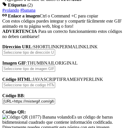
Etiquetas
(2)
#volando
#banana
Enlace a imagen
Ctrl o Command +C para copiar
Con estos códigos puedes integrar y compartir fácilmente este GIF
animado en tu página web, blog o foro!
ADVERTENCIA
Para un correcto funcionamiento estos códigos
no deben cambiarse!
Dirección URL
:
SHORTLINK
PERMALINK
LINK
Imagen GIF
:
THUMBNAIL
ORIGINAL
Código HTML
:
JAVASCRIPT
IFRAME
HYPERLINK
Código BB
:
Código QR:
Es un código de barras
bidimensional cuadrado que contiene información codificada.
Directamente puedes compartir esta página con esta imagen.