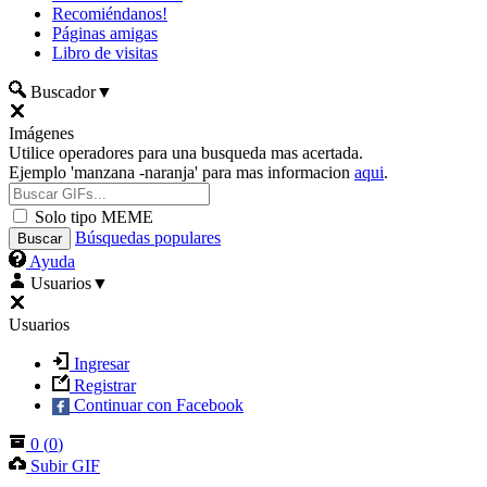
Recomiéndanos!
Páginas amigas
Libro de visitas
Buscador
▼
Imágenes
Utilice operadores para una busqueda mas acertada.
Ejemplo 'manzana -naranja' para mas informacion
aqui
.
Solo tipo MEME
Búsquedas populares
Ayuda
Usuarios
▼
Usuarios
Ingresar
Registrar
Continuar con Facebook
0
(
0
)
Subir GIF