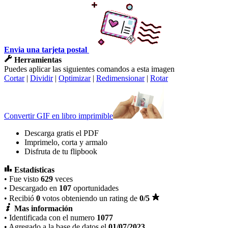
Envia una tarjeta postal
Herramientas
Puedes aplicar las siguientes comandos a esta imagen
Cortar
|
Dividir
|
Optimizar
|
Redimensionar
|
Rotar
Convertir GIF en libro imprimible
Descarga gratis el PDF
Imprimelo, corta y armalo
Disfruta de tu flipbook
Estadísticas
• Fue visto
629
veces
• Descargado en
107
oportunidades
• Recibió
0
votos obteniendo un rating de
0
/5
Mas información
• Identificada con el numero
1077
• Agregado a la base de datos el
01/07/2023