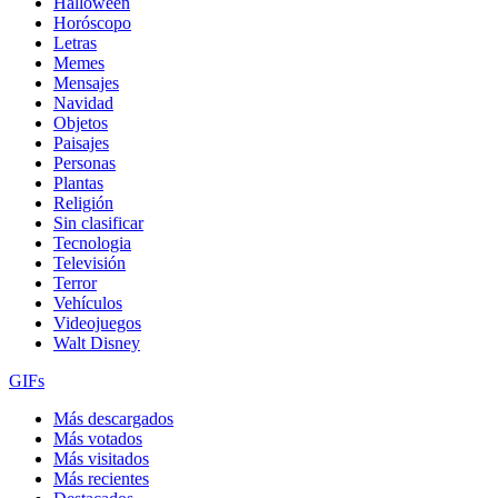
Halloween
Horóscopo
Letras
Memes
Mensajes
Navidad
Objetos
Paisajes
Personas
Plantas
Religión
Sin clasificar
Tecnologia
Televisión
Terror
Vehículos
Videojuegos
Walt Disney
GIFs
Más descargados
Más votados
Más visitados
Más recientes