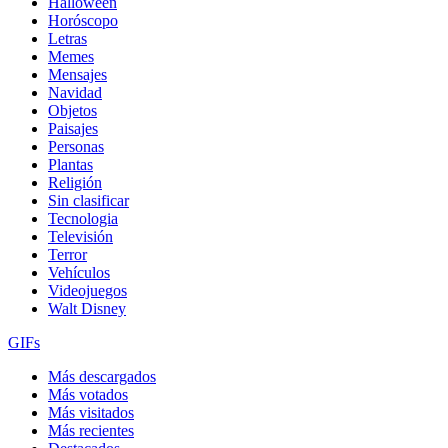
Halloween
Horóscopo
Letras
Memes
Mensajes
Navidad
Objetos
Paisajes
Personas
Plantas
Religión
Sin clasificar
Tecnologia
Televisión
Terror
Vehículos
Videojuegos
Walt Disney
GIFs
Más descargados
Más votados
Más visitados
Más recientes