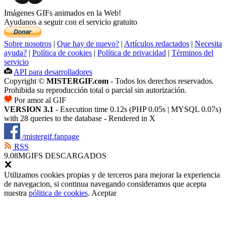
Imágenes GIFs animados en la Web!
Ayudanos a seguir con el servicio gratuito
Sobre nosotros
|
Que hay de nuevo?
|
Artículos redactados
|
Necesita
ayuda?
|
Política de cookies
|
Política de privacidad
|
Términos del
servicio
API para desarrolladores
Copyright ©
MISTERGIF.com
- Todos los derechos reservados.
Prohibida su reproducción total o parcial sin autorización.
Por amor al GIF
VERSION 3.1
- Execution time 0.12s (PHP 0.05s | MYSQL 0.07s)
with 28 queries to the database - Rendered in
X
/mistergif.fanpage
RSS
9.08M
GIFS DESCARGADOS
Utilizamos cookies propias y de terceros para mejorar la experiencia
de navegacion, si continua navegando consideramos que acepta
nuestra
pólitica de cookies
.
Aceptar