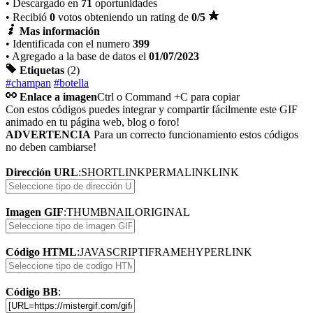
• Descargado en
71
oportunidades
• Recibió
0
votos obteniendo un rating de
0
/5
Mas información
• Identificada con el numero
399
• Agregado a la base de datos el
01/07/2023
Etiquetas
(2)
#champan
#botella
Enlace a imagen
Ctrl o Command +C para copiar
Con estos códigos puedes integrar y compartir fácilmente este GIF
animado en tu página web, blog o foro!
ADVERTENCIA
Para un correcto funcionamiento estos códigos
no deben cambiarse!
Dirección URL
:
SHORTLINK
PERMALINK
LINK
Imagen GIF
:
THUMBNAIL
ORIGINAL
Código HTML
:
JAVASCRIPT
IFRAME
HYPERLINK
Código BB
: