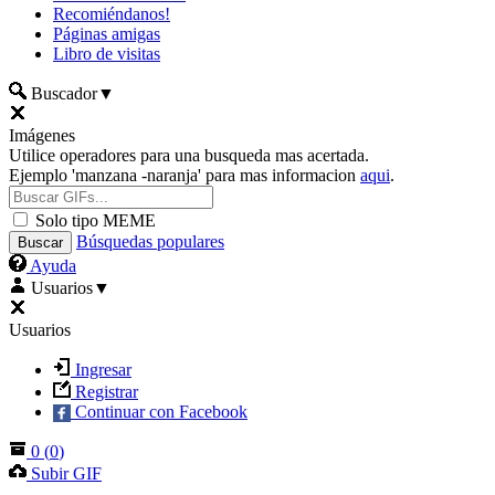
Recomiéndanos!
Páginas amigas
Libro de visitas
Buscador
▼
Imágenes
Utilice operadores para una busqueda mas acertada.
Ejemplo 'manzana -naranja' para mas informacion
aqui
.
Solo tipo MEME
Búsquedas populares
Ayuda
Usuarios
▼
Usuarios
Ingresar
Registrar
Continuar con Facebook
0
(
0
)
Subir GIF