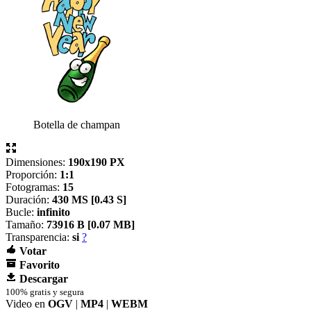
Botella de champan
Dimensiones:
190x190 PX
Proporción:
1:1
Fotogramas:
15
Duración:
430 MS [
0.43 S]
Bucle:
infinito
Tamaño:
73916 B [
0.07 MB]
Transparencia:
si
?
Votar
Favorito
Descargar
100% gratis y segura
Video en
OGV
|
MP4
|
WEBM