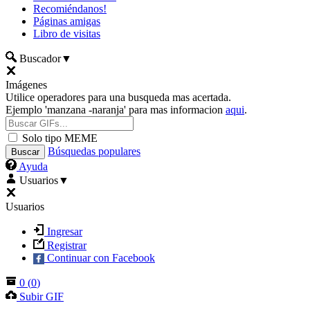
Recomiéndanos!
Páginas amigas
Libro de visitas
Buscador
▼
Imágenes
Utilice operadores para una busqueda mas acertada.
Ejemplo 'manzana -naranja' para mas informacion
aqui
.
Solo tipo MEME
Búsquedas populares
Ayuda
Usuarios
▼
Usuarios
Ingresar
Registrar
Continuar con Facebook
0
(
0
)
Subir GIF