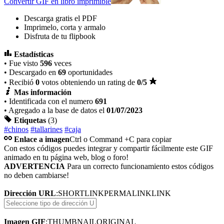
Convertir GIF en libro imprimible
Descarga gratis el PDF
Imprimelo, corta y armalo
Disfruta de tu flipbook
Estadísticas
• Fue visto
596
veces
• Descargado en
69
oportunidades
• Recibió
0
votos obteniendo un rating de
0
/5
Mas información
• Identificada con el numero
691
• Agregado a la base de datos el
01/07/2023
Etiquetas
(3)
#chinos
#tallarines
#caja
Enlace a imagen
Ctrl o Command +C para copiar
Con estos códigos puedes integrar y compartir fácilmente este GIF
animado en tu página web, blog o foro!
ADVERTENCIA
Para un correcto funcionamiento estos códigos
no deben cambiarse!
Dirección URL
:
SHORTLINK
PERMALINK
LINK
Imagen GIF
:
THUMBNAIL
ORIGINAL