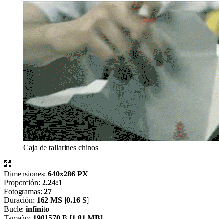
Caja de tallarines chinos
Dimensiones:
640x286 PX
Proporción:
2.24:1
Fotogramas:
27
Duración:
162 MS [
0.16 S]
Bucle:
infinito
Tamaño:
1901570 B [
1.81 MB]