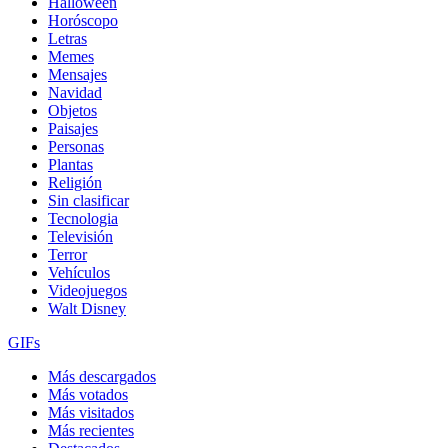
Halloween
Horóscopo
Letras
Memes
Mensajes
Navidad
Objetos
Paisajes
Personas
Plantas
Religión
Sin clasificar
Tecnologia
Televisión
Terror
Vehículos
Videojuegos
Walt Disney
GIFs
Más descargados
Más votados
Más visitados
Más recientes