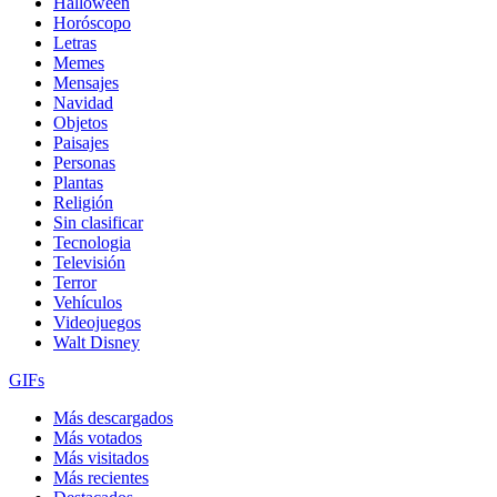
Halloween
Horóscopo
Letras
Memes
Mensajes
Navidad
Objetos
Paisajes
Personas
Plantas
Religión
Sin clasificar
Tecnologia
Televisión
Terror
Vehículos
Videojuegos
Walt Disney
GIFs
Más descargados
Más votados
Más visitados
Más recientes