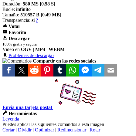
Duración:
580 MS [
0.58 S]
Bucle:
infinito
Tamaño:
510557 B [
0.49 MB]
Transparencia:
si
?
Votar
Favorito
Descargar
100% gratis y segura
Video en
OGV
|
MP4
|
WEBM
Problemas de descarga?
Compartir en las redes sociales
Envia una tarjeta postal
Herramientas
Leyenda
Puedes aplicar las siguientes comandos a esta imagen
Cortar
|
Dividir
|
Optimizar
|
Redimensionar
|
Rotar