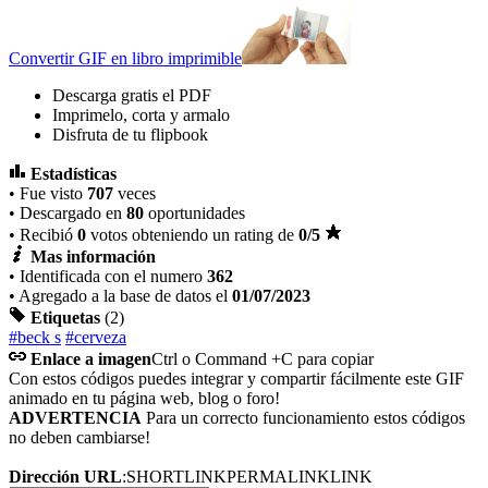
Convertir GIF en libro imprimible
Descarga gratis el PDF
Imprimelo, corta y armalo
Disfruta de tu flipbook
Estadísticas
• Fue visto
707
veces
• Descargado en
80
oportunidades
• Recibió
0
votos obteniendo un rating de
0
/5
Mas información
• Identificada con el numero
362
• Agregado a la base de datos el
01/07/2023
Etiquetas
(2)
#beck s
#cerveza
Enlace a imagen
Ctrl o Command +C para copiar
Con estos códigos puedes integrar y compartir fácilmente este GIF
animado en tu página web, blog o foro!
ADVERTENCIA
Para un correcto funcionamiento estos códigos
no deben cambiarse!
Dirección URL
:
SHORTLINK
PERMALINK
LINK