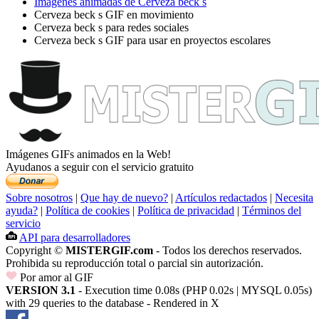
Imágenes animadas de Cerveza beck s
Cerveza beck s GIF en movimiento
Cerveza beck s para redes sociales
Cerveza beck s GIF para usar en proyectos escolares
Imágenes GIFs animados en la Web!
Ayudanos a seguir con el servicio gratuito
Sobre nosotros
|
Que hay de nuevo?
|
Artículos redactados
|
Necesita
ayuda?
|
Política de cookies
|
Política de privacidad
|
Términos del
servicio
API para desarrolladores
Copyright ©
MISTERGIF.com
- Todos los derechos reservados.
Prohibida su reproducción total o parcial sin autorización.
Por amor al GIF
VERSION 3.1
- Execution time 0.08s (PHP 0.02s | MYSQL 0.05s)
with 29 queries to the database - Rendered in
X