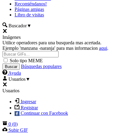
Recomiéndanos!
Páginas amigas
Libro de visitas
Buscador
▼
Imágenes
Utilice operadores para una busqueda mas acertada.
Ejemplo 'manzana -naranja' para mas informacion
aqui
.
Solo tipo MEME
Búsquedas populares
Ayuda
Usuarios
▼
Usuarios
Ingresar
Registrar
Continuar con Facebook
0
(
0
)
Subir GIF