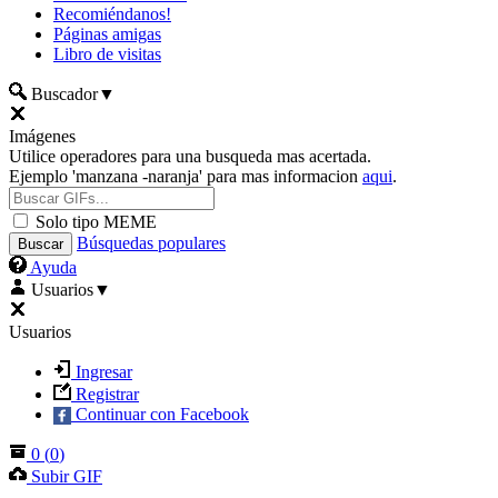
Recomiéndanos!
Páginas amigas
Libro de visitas
Buscador
▼
Imágenes
Utilice operadores para una busqueda mas acertada.
Ejemplo 'manzana -naranja' para mas informacion
aqui
.
Solo tipo MEME
Búsquedas populares
Ayuda
Usuarios
▼
Usuarios
Ingresar
Registrar
Continuar con Facebook
0
(
0
)
Subir GIF