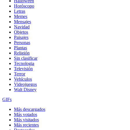
Halloween
Horóscopo
Letras
Memes
Mensajes
Navidad
Objetos
Paisajes
Personas
Plantas
Religión
Sin clasificar
Tecnologia
Televisión
Terror
Vehículos
Videojuegos
Walt Disney
GIFs
Más descargados
Más votados
Más visitados
Más recientes