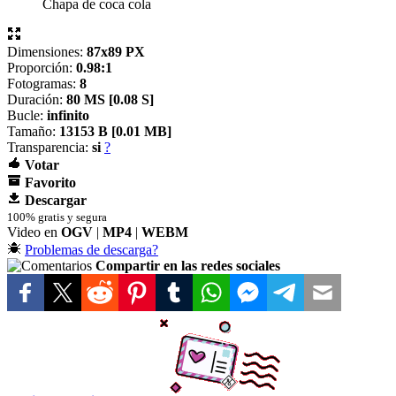
Chapa de coca cola
Dimensiones:
87x89 PX
Proporción:
0.98:1
Fotogramas:
8
Duración:
80 MS [
0.08 S]
Bucle:
infinito
Tamaño:
13153 B [
0.01 MB]
Transparencia:
si
?
Votar
Favorito
Descargar
100% gratis y segura
Video en
OGV
|
MP4
|
WEBM
Problemas de descarga?
Compartir en las redes sociales