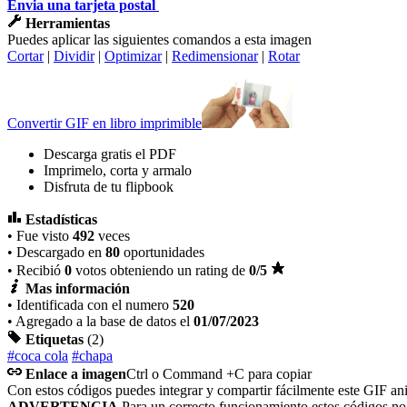
Envia una tarjeta postal
Herramientas
Puedes aplicar las siguientes comandos a esta imagen
Cortar
|
Dividir
|
Optimizar
|
Redimensionar
|
Rotar
Convertir GIF en libro imprimible
Descarga gratis el PDF
Imprimelo, corta y armalo
Disfruta de tu flipbook
Estadísticas
• Fue visto
492
veces
• Descargado en
80
oportunidades
• Recibió
0
votos obteniendo un rating de
0
/5
Mas información
• Identificada con el numero
520
• Agregado a la base de datos el
01/07/2023
Etiquetas
(2)
#coca cola
#chapa
Enlace a imagen
Ctrl o Command +C para copiar
Con estos códigos puedes integrar y compartir fácilmente este GIF an
ADVERTENCIA
Para un correcto funcionamiento estos códigos n