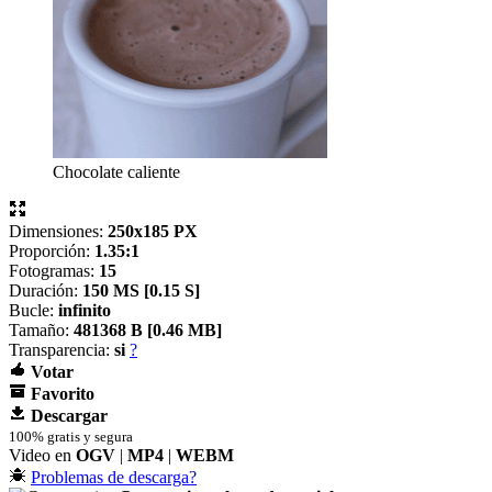
Chocolate caliente
Dimensiones:
250x185 PX
Proporción:
1.35:1
Fotogramas:
15
Duración:
150 MS [
0.15 S]
Bucle:
infinito
Tamaño:
481368 B [
0.46 MB]
Transparencia:
si
?
Votar
Favorito
Descargar
100% gratis y segura
Video en
OGV
|
MP4
|
WEBM
Problemas de descarga?