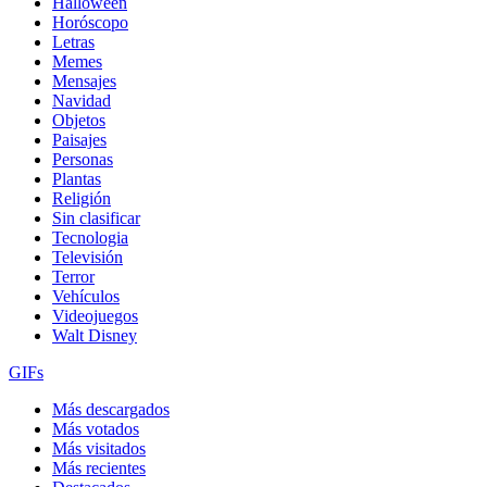
Halloween
Horóscopo
Letras
Memes
Mensajes
Navidad
Objetos
Paisajes
Personas
Plantas
Religión
Sin clasificar
Tecnologia
Televisión
Terror
Vehículos
Videojuegos
Walt Disney
GIFs
Más descargados
Más votados
Más visitados
Más recientes