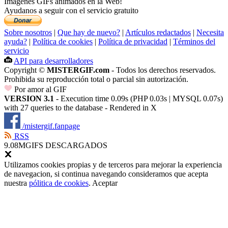
Imágenes GIFs animados en la Web!
Ayudanos a seguir con el servicio gratuito
Sobre nosotros
|
Que hay de nuevo?
|
Artículos redactados
|
Necesita
ayuda?
|
Política de cookies
|
Política de privacidad
|
Términos del
servicio
API para desarrolladores
Copyright ©
MISTERGIF.com
- Todos los derechos reservados.
Prohibida su reproducción total o parcial sin autorización.
Por amor al GIF
VERSION 3.1
- Execution time 0.09s (PHP 0.03s | MYSQL 0.07s)
with 27 queries to the database - Rendered in
X
/mistergif.fanpage
RSS
9.08M
GIFS DESCARGADOS
Utilizamos cookies propias y de terceros para mejorar la experiencia
de navegacion, si continua navegando consideramos que acepta
nuestra
pólitica de cookies
.
Aceptar