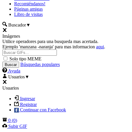
Recomiéndanos!
Páginas amigas
Libro de visitas
Buscador
▼
Imágenes
Utilice operadores para una busqueda mas acertada.
Ejemplo 'manzana -naranja' para mas informacion
aqui
.
Solo tipo MEME
Búsquedas populares
Ayuda
Usuarios
▼
Usuarios
Ingresar
Registrar
Continuar con Facebook
0
(
0
)
Subir GIF