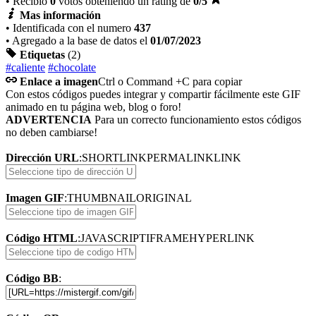
• Recibió
0
votos obteniendo un rating de
0
/5
Mas información
• Identificada con el numero
437
• Agregado a la base de datos el
01/07/2023
Etiquetas
(2)
#caliente
#chocolate
Enlace a imagen
Ctrl o Command +C para copiar
Con estos códigos puedes integrar y compartir fácilmente este GIF
animado en tu página web, blog o foro!
ADVERTENCIA
Para un correcto funcionamiento estos códigos
no deben cambiarse!
Dirección URL
:
SHORTLINK
PERMALINK
LINK
Imagen GIF
:
THUMBNAIL
ORIGINAL
Código HTML
:
JAVASCRIPT
IFRAME
HYPERLINK
Código BB
: