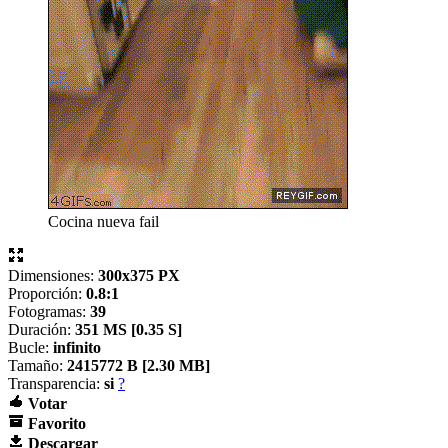
Cocina nueva fail
Dimensiones:
300x375 PX
Proporción:
0.8:1
Fotogramas:
39
Duración:
351 MS [
0.35 S]
Bucle:
infinito
Tamaño:
2415772 B [
2.30 MB]
Transparencia:
si
?
Votar
Favorito
Descargar