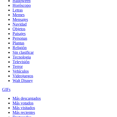
Halloween
Horóscopo
Letras
Memes
Mensajes
Navidad
Objetos
Paisajes
Personas
Plantas
Religión
Sin clasificar
Tecnologia
Televisión
Terror
Vehículos
Videojuegos
Walt Disney
GIFs
Más descargados
Más votados
Más visitados
Más recientes