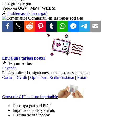
100% gratis y segura
Video en
OGV
|
MP4
|
WEBM
Problemas de descarga?
Compartir en las redes sociales
Envia una tarjeta postal
Herramientas
Leyenda
Puedes aplicar las siguientes comandos a esta imagen
Cortar
|
Dividir
|
Optimizar
|
Redimensionar
|
Rotar
Convertir GIF en libro imprimible
Descarga gratis el PDF
Imprimelo, corta y armalo
Disfruta de tu flipbook