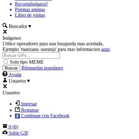
Recomiéndanos!
Páginas amigas
Libro de visitas
Buscador
▼
Imágenes
Utilice operadores para una busqueda mas acertada.
Ejemplo 'manzana -naranja' para mas informacion
aqui
.
Solo tipo MEME
Búsquedas populares
Ayuda
Usuarios
▼
Usuarios
Ingresar
Registrar
Continuar con Facebook
0
(
0
)
Subir GIF