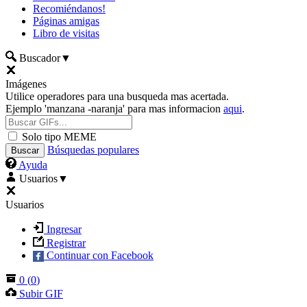
Recomiéndanos!
Páginas amigas
Libro de visitas
Buscador
▼
Imágenes
Utilice operadores para una busqueda mas acertada.
Ejemplo 'manzana -naranja' para mas informacion
aqui
.
Solo tipo MEME
Búsquedas populares
Ayuda
Usuarios
▼
Usuarios
Ingresar
Registrar
Continuar con Facebook
0
(
0
)
Subir GIF