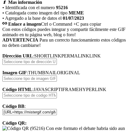
Mas información
• Identificada con el numero
95216
• Catalogada como imagen del tipo
MEME
• Agregado a la base de datos el
01/07/2023
Enlace a imagen
Ctrl o Command +C para copiar
Con estos códigos puedes integrar y compartir fácilmente este GIF
animado en tu página web, blog o foro!
ADVERTENCIA
Para un correcto funcionamiento estos códigos
no deben cambiarse!
Dirección URL
:
SHORTLINK
PERMALINK
LINK
Imagen GIF
:
THUMBNAIL
ORIGINAL
Código HTML
:
JAVASCRIPT
IFRAME
HYPERLINK
Código BB
:
Código QR: