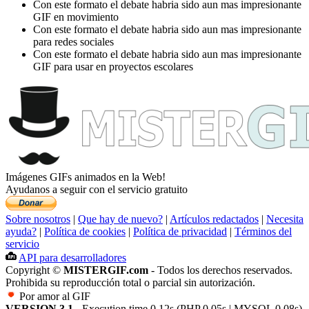
Con este formato el debate habria sido aun mas impresionante
GIF en movimiento
Con este formato el debate habria sido aun mas impresionante
para redes sociales
Con este formato el debate habria sido aun mas impresionante
GIF para usar en proyectos escolares
Imágenes GIFs animados en la Web!
Ayudanos a seguir con el servicio gratuito
Sobre nosotros
|
Que hay de nuevo?
|
Artículos redactados
|
Necesita
ayuda?
|
Política de cookies
|
Política de privacidad
|
Términos del
servicio
API para desarrolladores
Copyright ©
MISTERGIF.com
- Todos los derechos reservados.
Prohibida su reproducción total o parcial sin autorización.
Por amor al GIF
VERSION 3.1
- Execution time 0.12s (PHP 0.05s | MYSQL 0.08s)