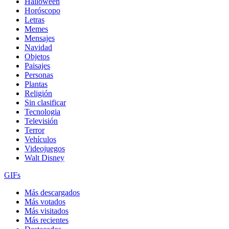
Halloween
Horóscopo
Letras
Memes
Mensajes
Navidad
Objetos
Paisajes
Personas
Plantas
Religión
Sin clasificar
Tecnologia
Televisión
Terror
Vehículos
Videojuegos
Walt Disney
GIFs
Más descargados
Más votados
Más visitados
Más recientes