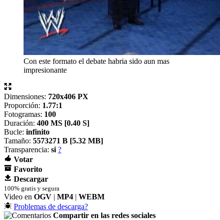
Con este formato el debate habria sido aun mas
impresionante
Dimensiones:
720x406 PX
Proporción:
1.77:1
Fotogramas:
100
Duración:
400 MS [
0.40 S]
Bucle:
infinito
Tamaño:
5573271 B [
5.32 MB]
Transparencia:
si
?
Votar
Favorito
Descargar
100% gratis y segura
Video en
OGV
|
MP4
|
WEBM
Problemas de descarga?
Compartir en las redes sociales