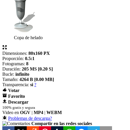
Copa de helado
Dimensiones:
80x160 PX
Proporción:
0.5:1
Fotogramas:
8
Duración:
205 MS [
0.20 S]
Bucle:
infinito
Tamaño:
4264 B [
0.00 MB]
Transparencia:
si
?
Votar
Favorito
Descargar
100% gratis y segura
Video en
OGV
|
MP4
|
WEBM
Problemas de descarga?
Compartir en las redes sociales