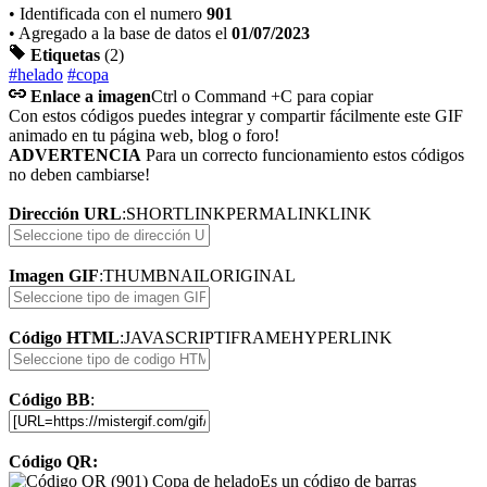
• Identificada con el numero
901
• Agregado a la base de datos el
01/07/2023
Etiquetas
(2)
#helado
#copa
Enlace a imagen
Ctrl o Command +C para copiar
Con estos códigos puedes integrar y compartir fácilmente este GIF
animado en tu página web, blog o foro!
ADVERTENCIA
Para un correcto funcionamiento estos códigos
no deben cambiarse!
Dirección URL
:
SHORTLINK
PERMALINK
LINK
Imagen GIF
:
THUMBNAIL
ORIGINAL
Código HTML
:
JAVASCRIPT
IFRAME
HYPERLINK
Código BB
:
Código QR:
Es un código de barras