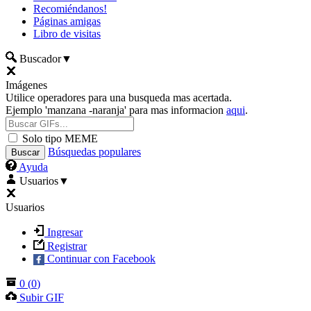
Recomiéndanos!
Páginas amigas
Libro de visitas
Buscador
▼
Imágenes
Utilice operadores para una busqueda mas acertada.
Ejemplo 'manzana -naranja' para mas informacion
aqui
.
Solo tipo MEME
Búsquedas populares
Ayuda
Usuarios
▼
Usuarios
Ingresar
Registrar
Continuar con Facebook
0
(
0
)
Subir GIF