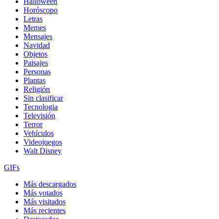
Halloween
Horóscopo
Letras
Memes
Mensajes
Navidad
Objetos
Paisajes
Personas
Plantas
Religión
Sin clasificar
Tecnologia
Televisión
Terror
Vehículos
Videojuegos
Walt Disney
GIFs
Más descargados
Más votados
Más visitados
Más recientes