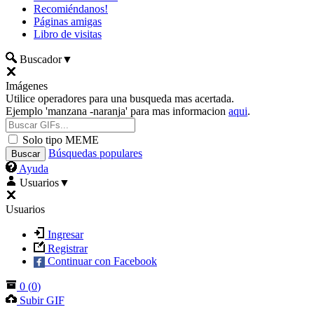
Recomiéndanos!
Páginas amigas
Libro de visitas
Buscador
▼
Imágenes
Utilice operadores para una busqueda mas acertada.
Ejemplo 'manzana -naranja' para mas informacion
aqui
.
Solo tipo MEME
Búsquedas populares
Ayuda
Usuarios
▼
Usuarios
Ingresar
Registrar
Continuar con Facebook
0
(
0
)
Subir GIF