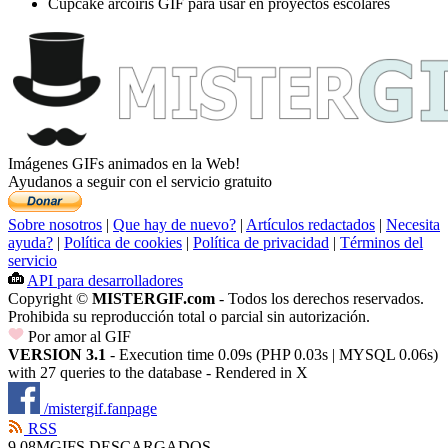
Cupcake arcoiris GIF para usar en proyectos escolares
Imágenes GIFs animados en la Web!
Ayudanos a seguir con el servicio gratuito
Sobre nosotros
|
Que hay de nuevo?
|
Artículos redactados
|
Necesita
ayuda?
|
Política de cookies
|
Política de privacidad
|
Términos del
servicio
API para desarrolladores
Copyright ©
MISTERGIF.com
- Todos los derechos reservados.
Prohibida su reproducción total o parcial sin autorización.
Por amor al GIF
VERSION 3.1
- Execution time 0.09s (PHP 0.03s | MYSQL 0.06s)
with 27 queries to the database - Rendered in
X
/mistergif.fanpage
RSS
9.08M
GIFS DESCARGADOS