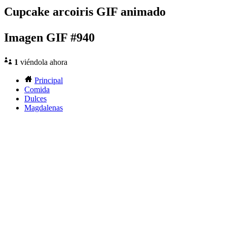
Cupcake arcoiris GIF animado
Imagen GIF #940
1
viéndola ahora
Principal
Comida
Dulces
Magdalenas