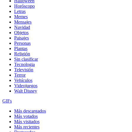
Halloween
Horóscopo
Letras
Memes
Mensajes
Navidad
Objetos
Paisajes
Personas
Plantas
Religión
Sin clasificar
Tecnologia
Televisión
Terror
Vehículos
Videojuegos
Walt Disney
GIFs
Más descargados
Más votados
Más visitados
Más recientes