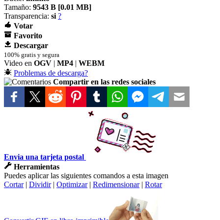
Tamaño:
9543 B [
0.01 MB]
Transparencia:
si
?
Votar
Favorito
Descargar
100% gratis y segura
Video en
OGV
|
MP4
|
WEBM
Problemas de descarga?
Compartir en las redes sociales
Envia una tarjeta postal
Herramientas
Puedes aplicar las siguientes comandos a esta imagen
Cortar
|
Dividir
|
Optimizar
|
Redimensionar
|
Rotar