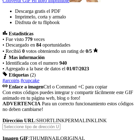
Convertir GIF en libro imprimible
Descarga gratis el PDF
Imprimelo, corta y armalo
Disfruta de tu flipbook
Estadísticas
• Fue visto
779
veces
• Descargado en
84
oportunidades
• Recibió
0
votos obteniendo un rating de
0
/5
Mas información
• Identificada con el numero
940
• Agregado a la base de datos el
01/07/2023
Etiquetas
(2)
#arcoiris
#cupcake
Enlace a imagen
Ctrl o Command +C para copiar
Con estos códigos puedes integrar y compartir fácilmente este GIF
animado en tu página web, blog o foro!
ADVERTENCIA
Para un correcto funcionamiento estos códigos
no deben cambiarse!
Dirección URL
:
SHORTLINK
PERMALINK
LINK
Imagen GIF
:
THUMBNAIL
ORIGINAL