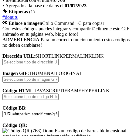
• Identificada con el numero
768
• Agregado a la base de datos el
01/07/2023
Etiquetas
(1)
#donuts
Enlace a imagen
Ctrl o Command +C para copiar
Con estos códigos puedes integrar y compartir fácilmente este GIF
animado en tu página web, blog o foro!
ADVERTENCIA
Para un correcto funcionamiento estos códigos
no deben cambiarse!
Dirección URL
:
SHORTLINK
PERMALINK
LINK
Imagen GIF
:
THUMBNAIL
ORIGINAL
Código HTML
:
JAVASCRIPT
IFRAME
HYPERLINK
Código BB
:
Código QR:
Es un código de barras bidimensional