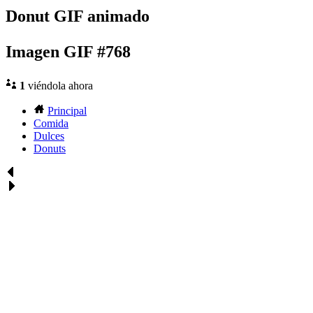
Donut GIF animado
Imagen GIF #768
1
viéndola ahora
Principal
Comida
Dulces
Donuts