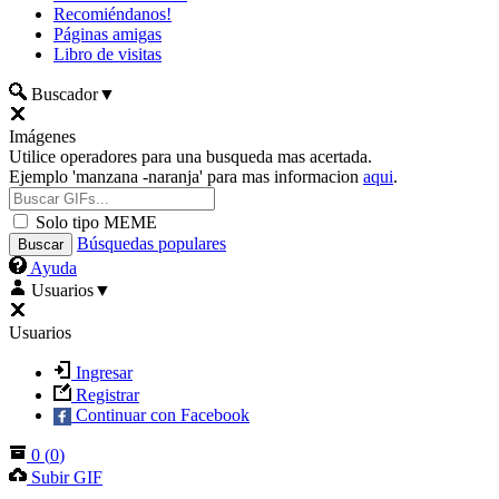
Recomiéndanos!
Páginas amigas
Libro de visitas
Buscador
▼
Imágenes
Utilice operadores para una busqueda mas acertada.
Ejemplo 'manzana -naranja' para mas informacion
aqui
.
Solo tipo MEME
Búsquedas populares
Ayuda
Usuarios
▼
Usuarios
Ingresar
Registrar
Continuar con Facebook
0
(
0
)
Subir GIF