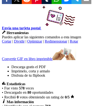
Envia una tarjeta postal
Herramientas
Puedes aplicar las siguientes comandos a esta imagen
Cortar
|
Dividir
|
Optimizar
|
Redimensionar
|
Rotar
Convertir GIF en libro imprimible
Descarga gratis el PDF
Imprimelo, corta y armalo
Disfruta de tu flipbook
Estadísticas
• Fue visto
578
veces
• Descargado en
80
oportunidades
• Recibió
0
votos obteniendo un rating de
0
/5
Mas información