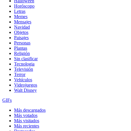
Halloween
Horóscopo
Letras
Memes
Mensajes
Navidad
Objetos
Paisajes
Personas
Plantas
Religión
Sin clasificar
Tecnologia
Televisión
Terror
Vehículos
Videojuegos
Walt Disney
GIFs
Más descargados
Más votados
Más visitados
Más recientes