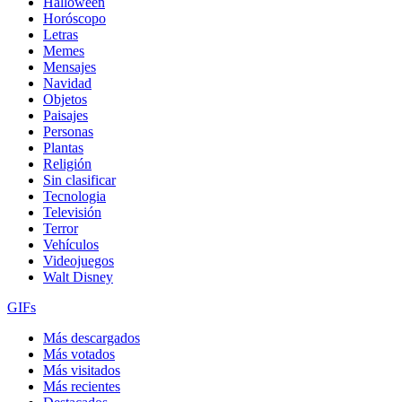
Halloween
Horóscopo
Letras
Memes
Mensajes
Navidad
Objetos
Paisajes
Personas
Plantas
Religión
Sin clasificar
Tecnologia
Televisión
Terror
Vehículos
Videojuegos
Walt Disney
GIFs
Más descargados
Más votados
Más visitados
Más recientes