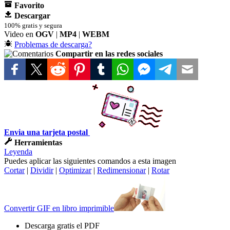
Favorito
Descargar
100% gratis y segura
Video en
OGV
|
MP4
|
WEBM
Problemas de descarga?
Compartir en las redes sociales
Envia una tarjeta postal
Herramientas
Leyenda
Puedes aplicar las siguientes comandos a esta imagen
Cortar
|
Dividir
|
Optimizar
|
Redimensionar
|
Rotar
Convertir GIF en libro imprimible
Descarga gratis el PDF