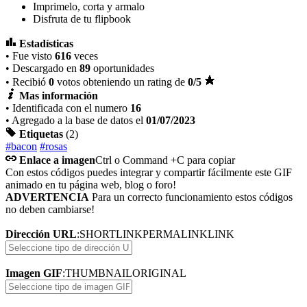
Imprimelo, corta y armalo
Disfruta de tu flipbook
Estadísticas
• Fue visto
616
veces
• Descargado en
89
oportunidades
• Recibió
0
votos obteniendo un rating de
0
/5
Mas información
• Identificada con el numero
16
• Agregado a la base de datos el
01/07/2023
Etiquetas
(2)
#bacon
#rosas
Enlace a imagen
Ctrl o Command +C para copiar
Con estos códigos puedes integrar y compartir fácilmente este GIF
animado en tu página web, blog o foro!
ADVERTENCIA
Para un correcto funcionamiento estos códigos
no deben cambiarse!
Dirección URL
:
SHORTLINK
PERMALINK
LINK
Imagen GIF
:
THUMBNAIL
ORIGINAL