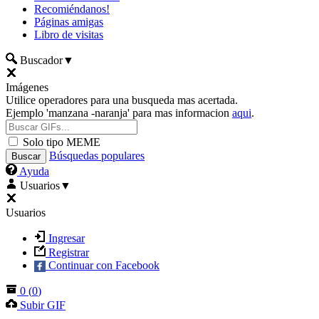
Recomiéndanos!
Páginas amigas
Libro de visitas
Buscador
▼
Imágenes
Utilice operadores para una busqueda mas acertada.
Ejemplo 'manzana -naranja' para mas informacion
aqui
.
Solo tipo MEME
Búsquedas populares
Ayuda
Usuarios
▼
Usuarios
Ingresar
Registrar
Continuar con Facebook
0
(
0
)
Subir GIF