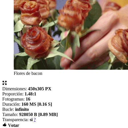
Flores de bacon
Dimensiones:
450x305 PX
Proporción:
1.48:1
Fotogramas:
16
Duración:
160 MS [
0.16 S]
Bucle:
infinito
Tamaño:
928050 B [
0.89 MB]
Transparencia:
si
?
Votar