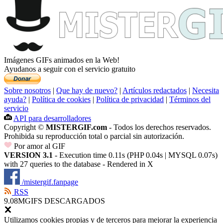
Imágenes GIFs animados en la Web!
Ayudanos a seguir con el servicio gratuito
Sobre nosotros
|
Que hay de nuevo?
|
Artículos redactados
|
Necesita
ayuda?
|
Política de cookies
|
Política de privacidad
|
Términos del
servicio
API para desarrolladores
Copyright ©
MISTERGIF.com
- Todos los derechos reservados.
Prohibida su reproducción total o parcial sin autorización.
Por amor al GIF
VERSION 3.1
- Execution time 0.11s (PHP 0.04s | MYSQL 0.07s)
with 27 queries to the database - Rendered in
X
/mistergif.fanpage
RSS
9.08M
GIFS DESCARGADOS
Utilizamos cookies propias y de terceros para mejorar la experiencia