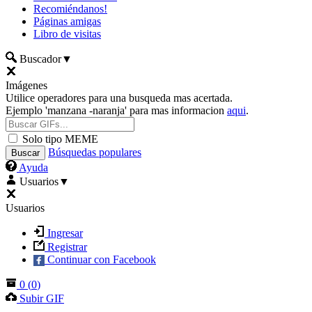
Recomiéndanos!
Páginas amigas
Libro de visitas
Buscador
▼
Imágenes
Utilice operadores para una busqueda mas acertada.
Ejemplo 'manzana -naranja' para mas informacion
aqui
.
Solo tipo MEME
Búsquedas populares
Ayuda
Usuarios
▼
Usuarios
Ingresar
Registrar
Continuar con Facebook
0
(
0
)
Subir GIF