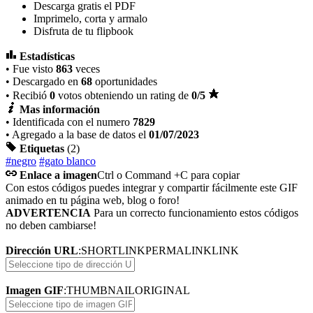
Descarga gratis el PDF
Imprimelo, corta y armalo
Disfruta de tu flipbook
Estadísticas
• Fue visto
863
veces
• Descargado en
68
oportunidades
• Recibió
0
votos obteniendo un rating de
0
/5
Mas información
• Identificada con el numero
7829
• Agregado a la base de datos el
01/07/2023
Etiquetas
(2)
#negro
#gato blanco
Enlace a imagen
Ctrl o Command +C para copiar
Con estos códigos puedes integrar y compartir fácilmente este GIF
animado en tu página web, blog o foro!
ADVERTENCIA
Para un correcto funcionamiento estos códigos
no deben cambiarse!
Dirección URL
:
SHORTLINK
PERMALINK
LINK
Imagen GIF
:
THUMBNAIL
ORIGINAL