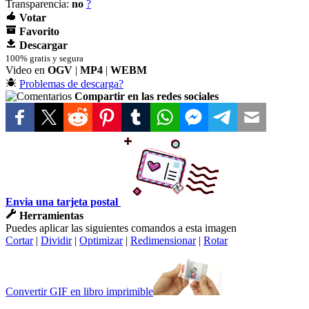
Transparencia:
no
?
Votar
Favorito
Descargar
100% gratis y segura
Video en
OGV
|
MP4
|
WEBM
Problemas de descarga?
Compartir en las redes sociales
Envia una tarjeta postal
Herramientas
Puedes aplicar las siguientes comandos a esta imagen
Cortar
|
Dividir
|
Optimizar
|
Redimensionar
|
Rotar
Convertir GIF en libro imprimible