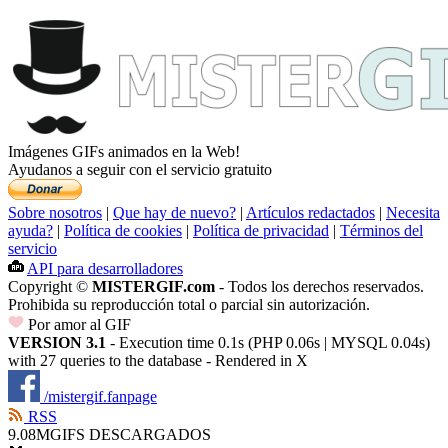
Imágenes GIFs animados en la Web!
Ayudanos a seguir con el servicio gratuito
Sobre nosotros
|
Que hay de nuevo?
|
Artículos redactados
|
Necesita
ayuda?
|
Política de cookies
|
Política de privacidad
|
Términos del
servicio
API para desarrolladores
Copyright ©
MISTERGIF.com
- Todos los derechos reservados.
Prohibida su reproducción total o parcial sin autorización.
Por amor al GIF
VERSION 3.1
- Execution time 0.1s (PHP 0.06s | MYSQL 0.04s)
with 27 queries to the database - Rendered in
X
/mistergif.fanpage
RSS
9.08M
GIFS DESCARGADOS