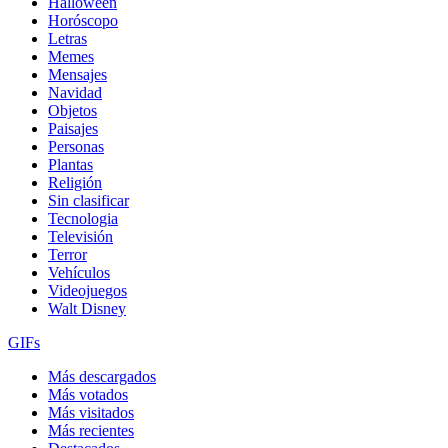
Halloween
Horóscopo
Letras
Memes
Mensajes
Navidad
Objetos
Paisajes
Personas
Plantas
Religión
Sin clasificar
Tecnologia
Televisión
Terror
Vehículos
Videojuegos
Walt Disney
GIFs
Más descargados
Más votados
Más visitados
Más recientes