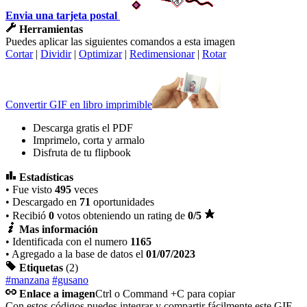
Envia una tarjeta postal
Herramientas
Puedes aplicar las siguientes comandos a esta imagen
Cortar
|
Dividir
|
Optimizar
|
Redimensionar
|
Rotar
Convertir GIF en libro imprimible
Descarga gratis el PDF
Imprimelo, corta y armalo
Disfruta de tu flipbook
Estadísticas
• Fue visto
495
veces
• Descargado en
71
oportunidades
• Recibió
0
votos obteniendo un rating de
0
/5
Mas información
• Identificada con el numero
1165
• Agregado a la base de datos el
01/07/2023
Etiquetas
(2)
#manzana
#gusano
Enlace a imagen
Ctrl o Command +C para copiar
Con estos códigos puedes integrar y compartir fácilmente este GIF