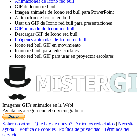
Animaciones de Icono red bull
GIF de Icono red bull
Imagen animada de Icono red bull para PowerPoint
Animacion de Icono red bull
Usar un GIF de Icono red bull para presentaciones
GIF animado de Icono red bull
Descargar GIF de Icono red bull
Imágenes animadas de Icono red bull
Icono red bull GIF en movimiento
Icono red bull para redes sociales
Icono red bull GIF para usar en proyectos escolares
Imágenes GIFs animados en la Web!
Ayudanos a seguir con el servicio gratuito
Sobre nosotros
|
Que hay de nuevo?
|
Artículos redactados
|
Necesita
ayuda?
|
Política de cookies
|
Política de privacidad
|
Términos del
servicio