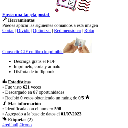
Envia una tarjeta postal
Herramientas
Puedes aplicar las siguientes comandos a esta imagen
Cortar
|
Dividir
|
Optimizar
|
Redimensionar
|
Rotar
Convertir GIF en libro imprimible
Descarga gratis el PDF
Imprimelo, corta y armalo
Disfruta de tu flipbook
Estadísticas
• Fue visto
621
veces
• Descargado en
87
oportunidades
• Recibió
0
votos obteniendo un rating de
0
/5
Mas información
• Identificada con el numero
598
• Agregado a la base de datos el
01/07/2023
Etiquetas
(2)
#red bull
#icono