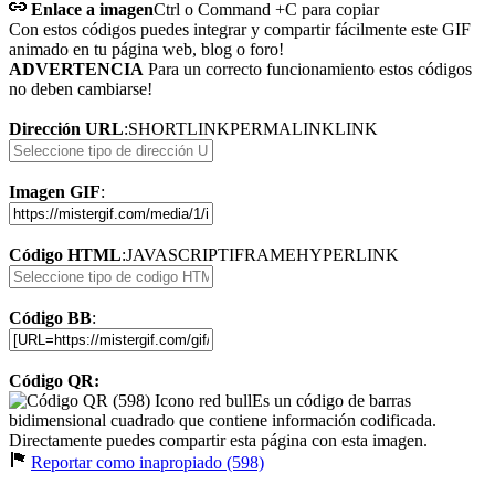
Enlace a imagen
Ctrl o Command +C para copiar
Con estos códigos puedes integrar y compartir fácilmente este GIF
animado en tu página web, blog o foro!
ADVERTENCIA
Para un correcto funcionamiento estos códigos
no deben cambiarse!
Dirección URL
:
SHORTLINK
PERMALINK
LINK
Imagen GIF
:
Código HTML
:
JAVASCRIPT
IFRAME
HYPERLINK
Código BB
:
Código QR:
Es un código de barras
bidimensional cuadrado que contiene información codificada.
Directamente puedes compartir esta página con esta imagen.
Reportar como inapropiado (598)