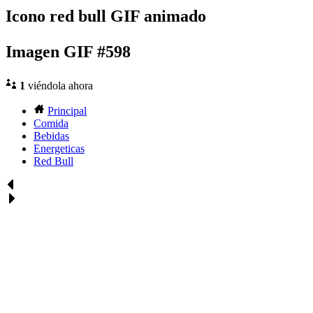
Icono red bull GIF animado
Imagen GIF #598
1
viéndola ahora
Principal
Comida
Bebidas
Energeticas
Red Bull