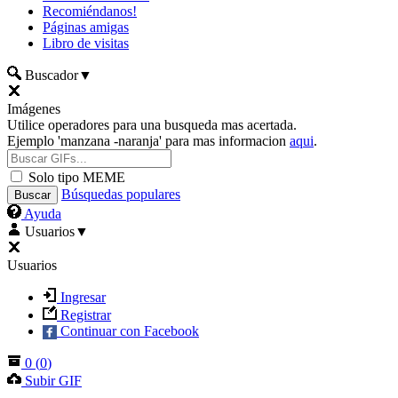
Recomiéndanos!
Páginas amigas
Libro de visitas
Buscador
▼
Imágenes
Utilice operadores para una busqueda mas acertada.
Ejemplo 'manzana -naranja' para mas informacion
aqui
.
Solo tipo MEME
Búsquedas populares
Ayuda
Usuarios
▼
Usuarios
Ingresar
Registrar
Continuar con Facebook
0
(
0
)
Subir GIF