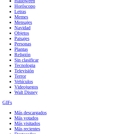
Halloween
Horóscopo
Letras
Memes
Mensajes
Navidad
Objetos
Paisajes
Personas
Plantas
Religión
Sin clasificar
Tecnologia
Televisión
Terror
Vehículos
Videojuegos
Walt Disney
GIFs
Más descargados
Más votados
Más visitados
Más recientes