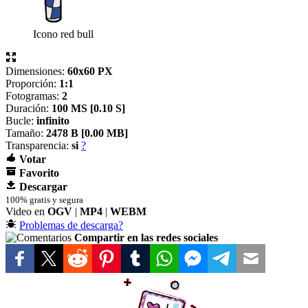
Icono red bull
Dimensiones:
60x60 PX
Proporción:
1:1
Fotogramas:
2
Duración:
100 MS [
0.10 S]
Bucle:
infinito
Tamaño:
2478 B [
0.00 MB]
Transparencia:
si
?
Votar
Favorito
Descargar
100% gratis y segura
Video en
OGV
|
MP4
|
WEBM
Problemas de descarga?
Compartir en las redes sociales