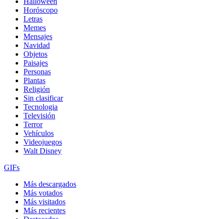
Halloween
Horóscopo
Letras
Memes
Mensajes
Navidad
Objetos
Paisajes
Personas
Plantas
Religión
Sin clasificar
Tecnologia
Televisión
Terror
Vehículos
Videojuegos
Walt Disney
GIFs
Más descargados
Más votados
Más visitados
Más recientes