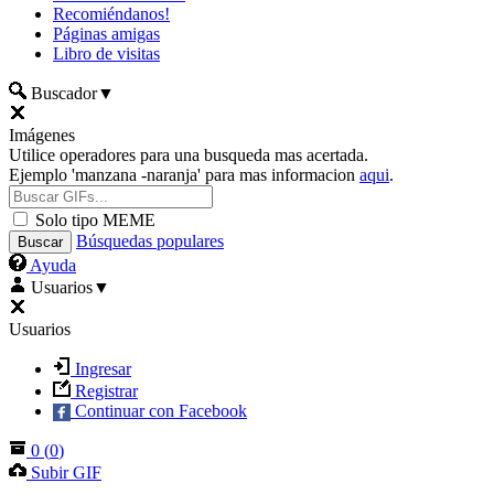
Recomiéndanos!
Páginas amigas
Libro de visitas
Buscador
▼
Imágenes
Utilice operadores para una busqueda mas acertada.
Ejemplo 'manzana -naranja' para mas informacion
aqui
.
Solo tipo MEME
Búsquedas populares
Ayuda
Usuarios
▼
Usuarios
Ingresar
Registrar
Continuar con Facebook
0
(
0
)
Subir GIF