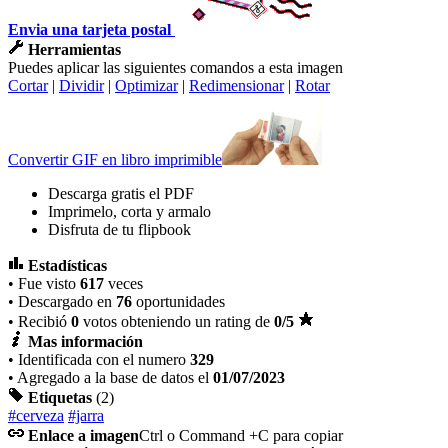
Envia una tarjeta postal
Herramientas
Puedes aplicar las siguientes comandos a esta imagen
Cortar
|
Dividir
|
Optimizar
|
Redimensionar
|
Rotar
Convertir GIF en libro imprimible
Descarga gratis el PDF
Imprimelo, corta y armalo
Disfruta de tu flipbook
Estadísticas
• Fue visto
617
veces
• Descargado en
76
oportunidades
• Recibió
0
votos obteniendo un rating de
0
/5
Mas información
• Identificada con el numero
329
• Agregado a la base de datos el
01/07/2023
Etiquetas
(2)
#cerveza
#jarra
Enlace a imagen
Ctrl o Command +C para copiar