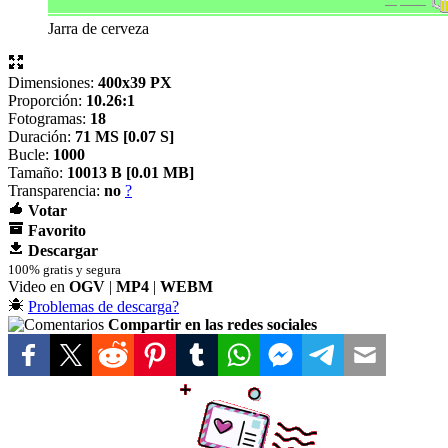
Jarra de cerveza
Dimensiones:
400x39 PX
Proporción:
10.26:1
Fotogramas:
18
Duración:
71 MS [
0.07 S]
Bucle:
1000
Tamaño:
10013 B [
0.01 MB]
Transparencia:
no
?
Votar
Favorito
Descargar
100% gratis y segura
Video en
OGV
|
MP4
|
WEBM
Problemas de descarga?
Compartir en las redes sociales