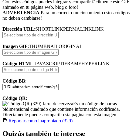
Con estos códigos puedes integrar y compartir fácilmente este GIF
animado en tu página web, blog o foro!
ADVERTENCIA
Para un correcto funcionamiento estos códigos
no deben cambiarse!
Dirección URL
:
SHORTLINK
PERMALINK
LINK
Imagen GIF
:
THUMBNAIL
ORIGINAL
Código HTML
:
JAVASCRIPT
IFRAME
HYPERLINK
Código BB
:
Código QR:
Es un código de barras
bidimensional cuadrado que contiene información codificada.
Directamente puedes compartir esta página con esta imagen.
Reportar como inapropiado (329)
Quizás también te interese