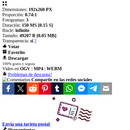
Dimensiones:
192x260 PX
Proporción:
0.74:1
Fotogramas:
3
Duración:
150 MS [
0.15 S]
Bucle:
infinito
Tamaño:
49207 B [
0.05 MB]
Transparencia:
si
?
Votar
Favorito
Descargar
100% gratis y segura
Video en
OGV
|
MP4
|
WEBM
Problemas de descarga?
Compartir en las redes sociales
Envia una tarjeta postal
Herramientas