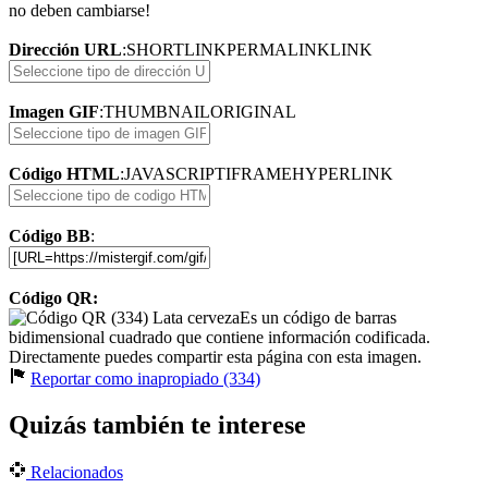
no deben cambiarse!
Dirección URL
:
SHORTLINK
PERMALINK
LINK
Imagen GIF
:
THUMBNAIL
ORIGINAL
Código HTML
:
JAVASCRIPT
IFRAME
HYPERLINK
Código BB
:
Código QR:
Es un código de barras
bidimensional cuadrado que contiene información codificada.
Directamente puedes compartir esta página con esta imagen.
Reportar como inapropiado (334)
Quizás también te interese
Relacionados