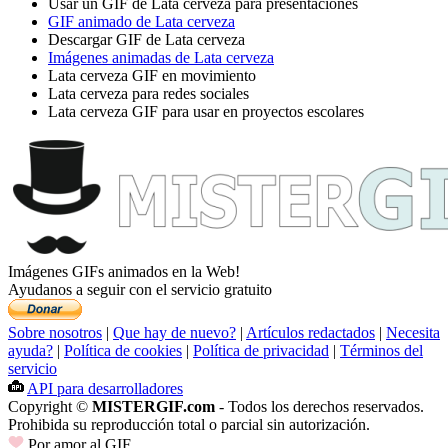
Usar un GIF de Lata cerveza para presentaciones
GIF animado de Lata cerveza
Descargar GIF de Lata cerveza
Imágenes animadas de Lata cerveza
Lata cerveza GIF en movimiento
Lata cerveza para redes sociales
Lata cerveza GIF para usar en proyectos escolares
Imágenes GIFs animados en la Web!
Ayudanos a seguir con el servicio gratuito
Sobre nosotros
|
Que hay de nuevo?
|
Artículos redactados
|
Necesita
ayuda?
|
Política de cookies
|
Política de privacidad
|
Términos del
servicio
API para desarrolladores
Copyright ©
MISTERGIF.com
- Todos los derechos reservados.
Prohibida su reproducción total o parcial sin autorización.
Por amor al GIF