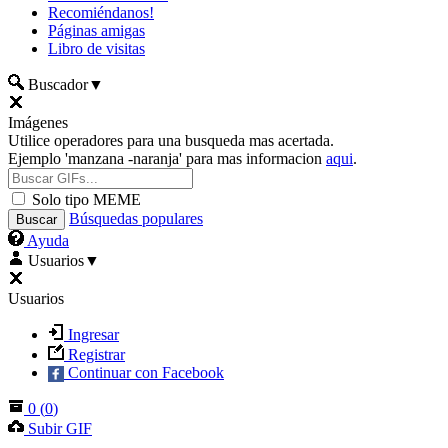
Recomiéndanos!
Páginas amigas
Libro de visitas
Buscador
▼
Imágenes
Utilice operadores para una busqueda mas acertada.
Ejemplo 'manzana -naranja' para mas informacion
aqui
.
Solo tipo MEME
Búsquedas populares
Ayuda
Usuarios
▼
Usuarios
Ingresar
Registrar
Continuar con Facebook
0
(
0
)
Subir GIF