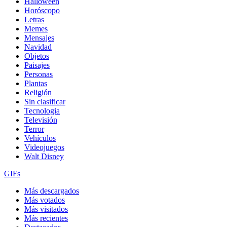
Halloween
Horóscopo
Letras
Memes
Mensajes
Navidad
Objetos
Paisajes
Personas
Plantas
Religión
Sin clasificar
Tecnologia
Televisión
Terror
Vehículos
Videojuegos
Walt Disney
GIFs
Más descargados
Más votados
Más visitados
Más recientes