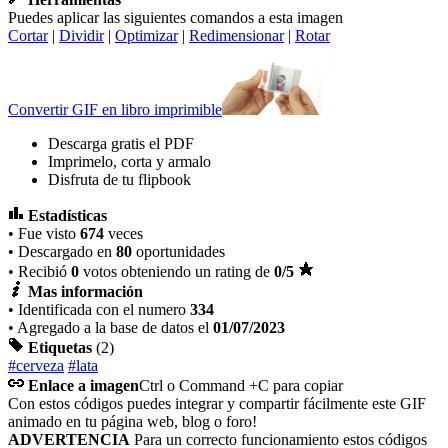
Puedes aplicar las siguientes comandos a esta imagen
Cortar
|
Dividir
|
Optimizar
|
Redimensionar
|
Rotar
Convertir GIF en libro imprimible
Descarga gratis el PDF
Imprimelo, corta y armalo
Disfruta de tu flipbook
Estadísticas
• Fue visto
674
veces
• Descargado en
80
oportunidades
• Recibió
0
votos obteniendo un rating de
0
/5
Mas información
• Identificada con el numero
334
• Agregado a la base de datos el
01/07/2023
Etiquetas
(2)
#cerveza
#lata
Enlace a imagen
Ctrl o Command +C para copiar
Con estos códigos puedes integrar y compartir fácilmente este GIF
animado en tu página web, blog o foro!
ADVERTENCIA
Para un correcto funcionamiento estos códigos