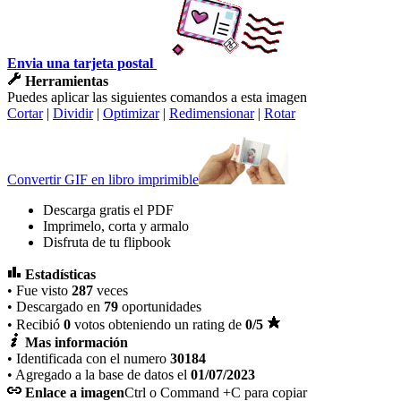
Envia una tarjeta postal
Herramientas
Puedes aplicar las siguientes comandos a esta imagen
Cortar
|
Dividir
|
Optimizar
|
Redimensionar
|
Rotar
Convertir GIF en libro imprimible
Descarga gratis el PDF
Imprimelo, corta y armalo
Disfruta de tu flipbook
Estadísticas
• Fue visto
287
veces
• Descargado en
79
oportunidades
• Recibió
0
votos obteniendo un rating de
0
/5
Mas información
• Identificada con el numero
30184
• Agregado a la base de datos el
01/07/2023
Enlace a imagen
Ctrl o Command +C para copiar