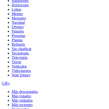
Halloween
Horóscopo
Letras
Memes
Mensajes
Navidad
Objetos
Paisajes
Personas
Plantas
Religión
Sin clasificar
Tecnologia
Televisión
Terror
Vehículos
Videojuegos
Walt Disney
GIFs
Más descargados
Más votados
Más visitados
Más recientes