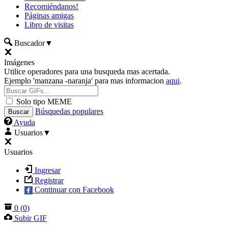
Recomiéndanos!
Páginas amigas
Libro de visitas
Buscador
▼
Imágenes
Utilice operadores para una busqueda mas acertada.
Ejemplo 'manzana -naranja' para mas informacion
aqui
.
Solo tipo MEME
Búsquedas populares
Ayuda
Usuarios
▼
Usuarios
Ingresar
Registrar
Continuar con Facebook
0
(
0
)
Subir GIF