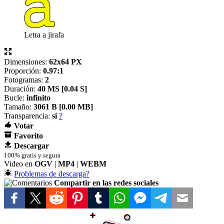
Letra a jirafa
Dimensiones:
62x64 PX
Proporción:
0.97:1
Fotogramas:
2
Duración:
40 MS [
0.04 S]
Bucle:
infinito
Tamaño:
3061 B [
0.00 MB]
Transparencia:
si
?
Votar
Favorito
Descargar
100% gratis y segura
Video en
OGV
|
MP4
|
WEBM
Problemas de descarga?
Compartir en las redes sociales