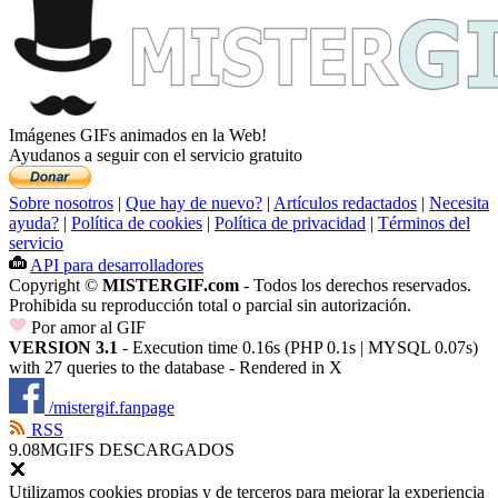
Imágenes GIFs animados en la Web!
Ayudanos a seguir con el servicio gratuito
Sobre nosotros
|
Que hay de nuevo?
|
Artículos redactados
|
Necesita
ayuda?
|
Política de cookies
|
Política de privacidad
|
Términos del
servicio
API para desarrolladores
Copyright ©
MISTERGIF.com
- Todos los derechos reservados.
Prohibida su reproducción total o parcial sin autorización.
Por amor al GIF
VERSION 3.1
- Execution time 0.16s (PHP 0.1s | MYSQL 0.07s)
with 27 queries to the database - Rendered in
X
/mistergif.fanpage
RSS
9.08M
GIFS DESCARGADOS
Utilizamos cookies propias y de terceros para mejorar la experiencia