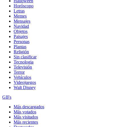
Halloween
Horóscopo
Letras
Memes
Mensajes
Navidad
Objetos
Paisajes
Personas
Plantas
Religión
Sin clasificar
Tecnologia
Televisión
Terror
Vehículos
Videojuegos
Walt Disney
GIFs
Más descargados
Más votados
Más visitados
Más recientes