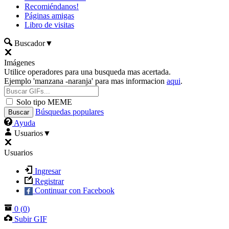
Recomiéndanos!
Páginas amigas
Libro de visitas
Buscador
▼
Imágenes
Utilice operadores para una busqueda mas acertada.
Ejemplo 'manzana -naranja' para mas informacion
aqui
.
Solo tipo MEME
Búsquedas populares
Ayuda
Usuarios
▼
Usuarios
Ingresar
Registrar
Continuar con Facebook
0
(
0
)
Subir GIF