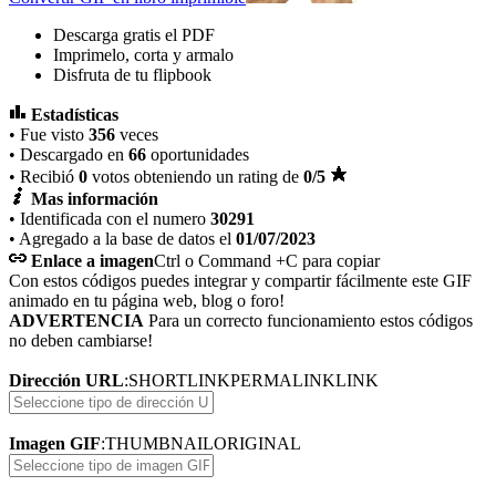
Descarga gratis el PDF
Imprimelo, corta y armalo
Disfruta de tu flipbook
Estadísticas
• Fue visto
356
veces
• Descargado en
66
oportunidades
• Recibió
0
votos obteniendo un rating de
0
/5
Mas información
• Identificada con el numero
30291
• Agregado a la base de datos el
01/07/2023
Enlace a imagen
Ctrl o Command +C para copiar
Con estos códigos puedes integrar y compartir fácilmente este GIF
animado en tu página web, blog o foro!
ADVERTENCIA
Para un correcto funcionamiento estos códigos
no deben cambiarse!
Dirección URL
:
SHORTLINK
PERMALINK
LINK
Imagen GIF
:
THUMBNAIL
ORIGINAL