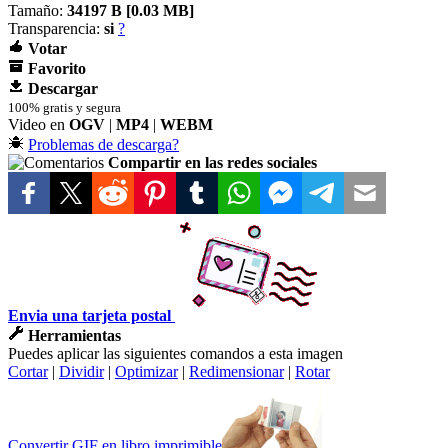
Tamaño:
34197 B [
0.03 MB]
Transparencia:
si
?
Votar
Favorito
Descargar
100% gratis y segura
Video en
OGV
|
MP4
|
WEBM
Problemas de descarga?
Compartir en las redes sociales
Envia una tarjeta postal
Herramientas
Puedes aplicar las siguientes comandos a esta imagen
Cortar
|
Dividir
|
Optimizar
|
Redimensionar
|
Rotar
Convertir GIF en libro imprimible