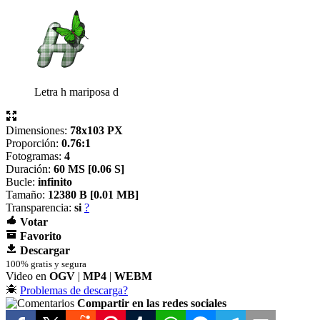
Letra h mariposa d
Dimensiones:
78x103 PX
Proporción:
0.76:1
Fotogramas:
4
Duración:
60 MS [
0.06 S]
Bucle:
infinito
Tamaño:
12380 B [
0.01 MB]
Transparencia:
si
?
Votar
Favorito
Descargar
100% gratis y segura
Video en
OGV
|
MP4
|
WEBM
Problemas de descarga?
Compartir en las redes sociales