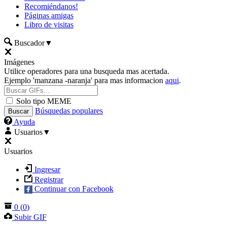
Recomiéndanos!
Páginas amigas
Libro de visitas
Buscador
▼
Imágenes
Utilice operadores para una busqueda mas acertada.
Ejemplo 'manzana -naranja' para mas informacion
aqui
.
Solo tipo MEME
Búsquedas populares
Ayuda
Usuarios
▼
Usuarios
Ingresar
Registrar
Continuar con Facebook
0
(
0
)
Subir GIF