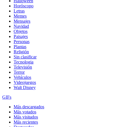
Halloween
Horóscopo
Letras
Memes
Mensajes
Navidad
Objetos
Paisajes
Personas
Plantas
Religión
Sin clasificar
Tecnologia
Televisión
Terror
Vehículos
Videojuegos
Walt Disney
GIFs
Más descargados
Más votados
Más visitados
Más recientes