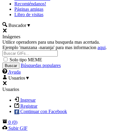
Recomiéndanos!
Páginas amigas
Libro de visitas
Buscador
▼
Imágenes
Utilice operadores para una busqueda mas acertada.
Ejemplo 'manzana -naranja' para mas informacion
aqui
.
Solo tipo MEME
Búsquedas populares
Ayuda
Usuarios
▼
Usuarios
Ingresar
Registrar
Continuar con Facebook
0
(
0
)
Subir GIF