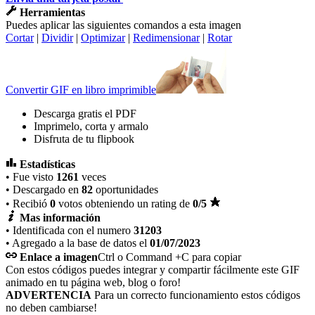
Herramientas
Puedes aplicar las siguientes comandos a esta imagen
Cortar
|
Dividir
|
Optimizar
|
Redimensionar
|
Rotar
Convertir GIF en libro imprimible
Descarga gratis el PDF
Imprimelo, corta y armalo
Disfruta de tu flipbook
Estadísticas
• Fue visto
1261
veces
• Descargado en
82
oportunidades
• Recibió
0
votos obteniendo un rating de
0
/5
Mas información
• Identificada con el numero
31203
• Agregado a la base de datos el
01/07/2023
Enlace a imagen
Ctrl o Command +C para copiar
Con estos códigos puedes integrar y compartir fácilmente este GIF
animado en tu página web, blog o foro!
ADVERTENCIA
Para un correcto funcionamiento estos códigos
no deben cambiarse!