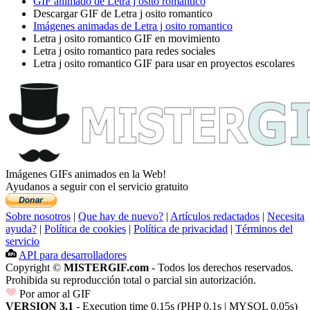
GIF animado de Letra j osito romantico
Descargar GIF de Letra j osito romantico
Imágenes animadas de Letra j osito romantico
Letra j osito romantico GIF en movimiento
Letra j osito romantico para redes sociales
Letra j osito romantico GIF para usar en proyectos escolares
Imágenes GIFs animados en la Web!
Ayudanos a seguir con el servicio gratuito
Sobre nosotros
|
Que hay de nuevo?
|
Artículos redactados
|
Necesita
ayuda?
|
Política de cookies
|
Política de privacidad
|
Términos del
servicio
API para desarrolladores
Copyright ©
MISTERGIF.com
- Todos los derechos reservados.
Prohibida su reproducción total o parcial sin autorización.
Por amor al GIF
VERSION 3.1
- Execution time 0.15s (PHP 0.1s | MYSQL 0.05s)