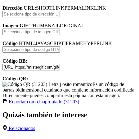
Dirección URL
:
SHORTLINK
PERMALINK
LINK
Imagen GIF
:
THUMBNAIL
ORIGINAL
Código HTML
:
JAVASCRIPT
IFRAME
HYPERLINK
Código BB
:
Código QR:
Es un código de
barras bidimensional cuadrado que contiene información codificada.
Directamente puedes compartir esta página con esta imagen.
Reportar como inapropiado (31203)
Quizás también te interese
Relacionados