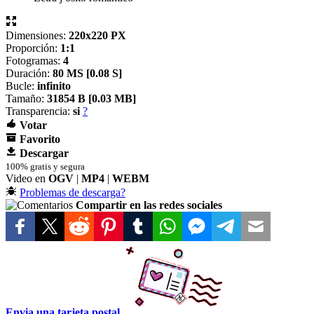
Dimensiones:
220x220 PX
Proporción:
1:1
Fotogramas:
4
Duración:
80 MS [
0.08 S]
Bucle:
infinito
Tamaño:
31854 B [
0.03 MB]
Transparencia:
si
?
Votar
Favorito
Descargar
100% gratis y segura
Video en
OGV
|
MP4
|
WEBM
Problemas de descarga?
Compartir en las redes sociales
Envia una tarjeta postal