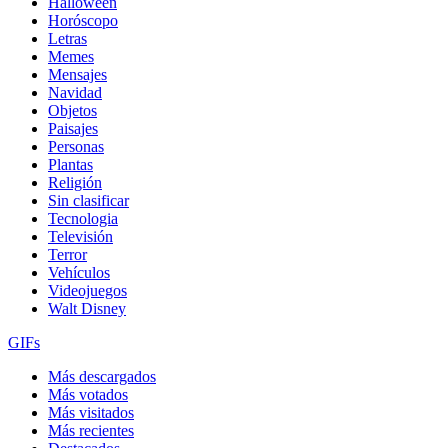
Halloween
Horóscopo
Letras
Memes
Mensajes
Navidad
Objetos
Paisajes
Personas
Plantas
Religión
Sin clasificar
Tecnologia
Televisión
Terror
Vehículos
Videojuegos
Walt Disney
GIFs
Más descargados
Más votados
Más visitados
Más recientes