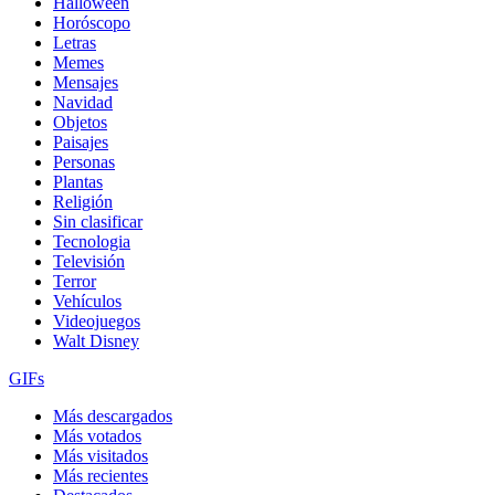
Halloween
Horóscopo
Letras
Memes
Mensajes
Navidad
Objetos
Paisajes
Personas
Plantas
Religión
Sin clasificar
Tecnologia
Televisión
Terror
Vehículos
Videojuegos
Walt Disney
GIFs
Más descargados
Más votados
Más visitados
Más recientes