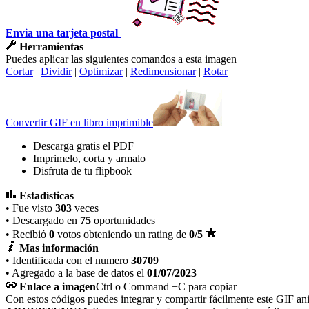
Envia una tarjeta postal
Herramientas
Puedes aplicar las siguientes comandos a esta imagen
Cortar
|
Dividir
|
Optimizar
|
Redimensionar
|
Rotar
Convertir GIF en libro imprimible
Descarga gratis el PDF
Imprimelo, corta y armalo
Disfruta de tu flipbook
Estadísticas
• Fue visto
303
veces
• Descargado en
75
oportunidades
• Recibió
0
votos obteniendo un rating de
0
/5
Mas información
• Identificada con el numero
30709
• Agregado a la base de datos el
01/07/2023
Enlace a imagen
Ctrl o Command +C para copiar
Con estos códigos puedes integrar y compartir fácilmente este GIF an