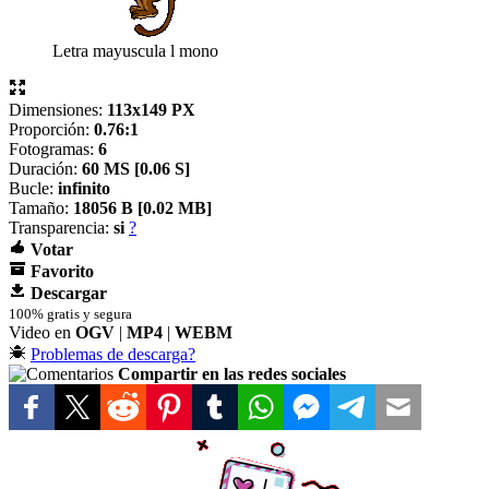
Letra mayuscula l mono
Dimensiones:
113x149 PX
Proporción:
0.76:1
Fotogramas:
6
Duración:
60 MS [
0.06 S]
Bucle:
infinito
Tamaño:
18056 B [
0.02 MB]
Transparencia:
si
?
Votar
Favorito
Descargar
100% gratis y segura
Video en
OGV
|
MP4
|
WEBM
Problemas de descarga?
Compartir en las redes sociales