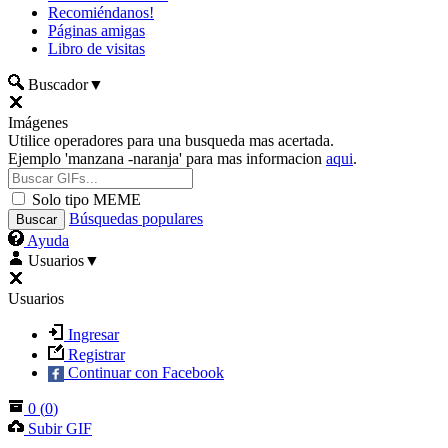
Recomiéndanos!
Páginas amigas
Libro de visitas
Buscador
▼
Imágenes
Utilice operadores para una busqueda mas acertada.
Ejemplo 'manzana -naranja' para mas informacion
aqui
.
Solo tipo MEME
Búsquedas populares
Ayuda
Usuarios
▼
Usuarios
Ingresar
Registrar
Continuar con Facebook
0
(
0
)
Subir GIF