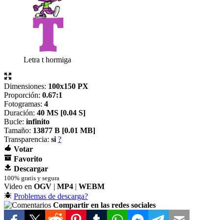
Letra t hormiga
Dimensiones:
100x150 PX
Proporción:
0.67:1
Fotogramas:
4
Duración:
40 MS [
0.04 S]
Bucle:
infinito
Tamaño:
13877 B [
0.01 MB]
Transparencia:
si
?
Votar
Favorito
Descargar
100% gratis y segura
Video en
OGV
|
MP4
|
WEBM
Problemas de descarga?
Compartir en las redes sociales