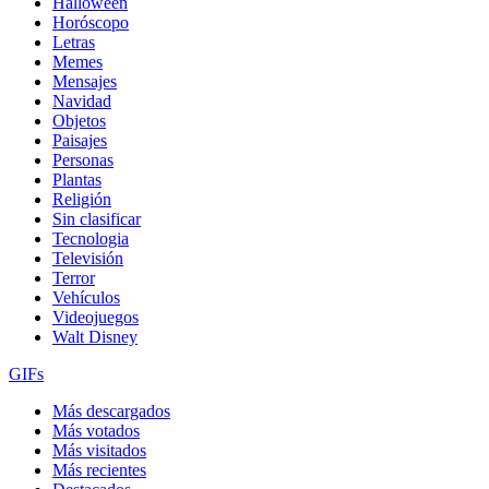
Halloween
Horóscopo
Letras
Memes
Mensajes
Navidad
Objetos
Paisajes
Personas
Plantas
Religión
Sin clasificar
Tecnologia
Televisión
Terror
Vehículos
Videojuegos
Walt Disney
GIFs
Más descargados
Más votados
Más visitados
Más recientes