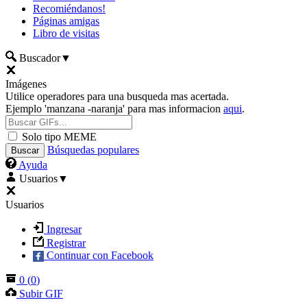
Recomiéndanos!
Páginas amigas
Libro de visitas
Buscador
▼
Imágenes
Utilice operadores para una busqueda mas acertada.
Ejemplo 'manzana -naranja' para mas informacion
aqui
.
Solo tipo MEME
Búsquedas populares
Ayuda
Usuarios
▼
Usuarios
Ingresar
Registrar
Continuar con Facebook
0
(
0
)
Subir GIF