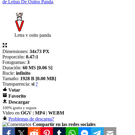
de Letras De Ositos Panda
.
Letra v osito panda
Dimensiones:
34x73 PX
Proporción:
0.47:1
Fotogramas:
3
Duración:
60 MS [
0.06 S]
Bucle:
infinito
Tamaño:
1928 B [
0.00 MB]
Transparencia:
si
?
Votar
Favorito
Descargar
100% gratis y segura
Video en
OGV
|
MP4
|
WEBM
Problemas de descarga?
Compartir en las redes sociales