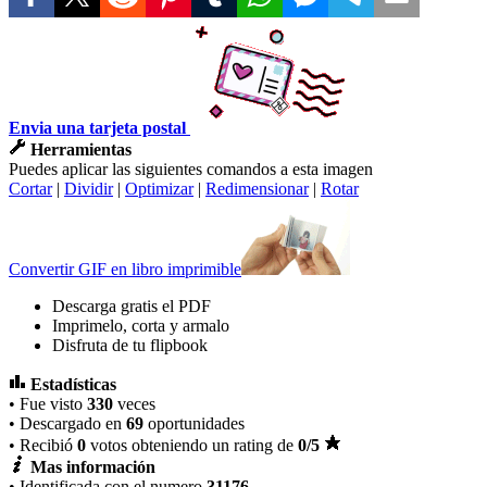
Envia una tarjeta postal
Herramientas
Puedes aplicar las siguientes comandos a esta imagen
Cortar
|
Dividir
|
Optimizar
|
Redimensionar
|
Rotar
Convertir GIF en libro imprimible
Descarga gratis el PDF
Imprimelo, corta y armalo
Disfruta de tu flipbook
Estadísticas
• Fue visto
330
veces
• Descargado en
69
oportunidades
• Recibió
0
votos obteniendo un rating de
0
/5
Mas información
• Identificada con el numero
31176