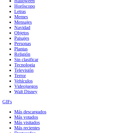
Halloween
Horóscopo
Letras
Memes
Mensajes
Navidad
Objetos
Paisajes
Personas
Plantas
Religión
Sin clasificar
Tecnologia
Televisión
Terror
Vehículos
Videojuegos
Walt Disney
GIFs
Más descargados
Más votados
Más visitados
Más recientes