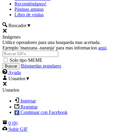
Recomiéndanos!
Páginas amigas
Libro de visitas
Buscador
▼
Imágenes
Utilice operadores para una busqueda mas acertada.
Ejemplo 'manzana -naranja' para mas informacion
aqui
.
Solo tipo MEME
Búsquedas populares
Ayuda
Usuarios
▼
Usuarios
Ingresar
Registrar
Continuar con Facebook
0
(
0
)
Subir GIF