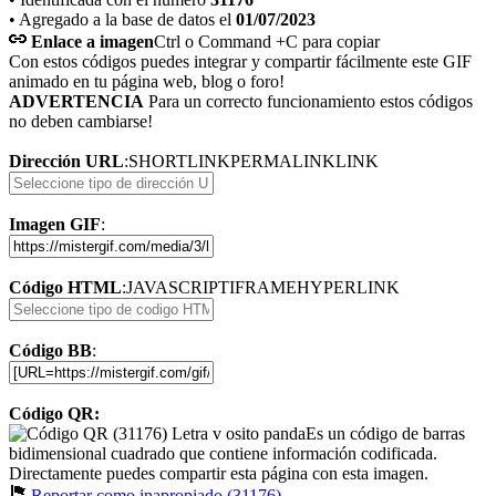
• Agregado a la base de datos el
01/07/2023
Enlace a imagen
Ctrl o Command +C para copiar
Con estos códigos puedes integrar y compartir fácilmente este GIF
animado en tu página web, blog o foro!
ADVERTENCIA
Para un correcto funcionamiento estos códigos
no deben cambiarse!
Dirección URL
:
SHORTLINK
PERMALINK
LINK
Imagen GIF
:
Código HTML
:
JAVASCRIPT
IFRAME
HYPERLINK
Código BB
:
Código QR:
Es un código de barras
bidimensional cuadrado que contiene información codificada.
Directamente puedes compartir esta página con esta imagen.
Reportar como inapropiado (31176)