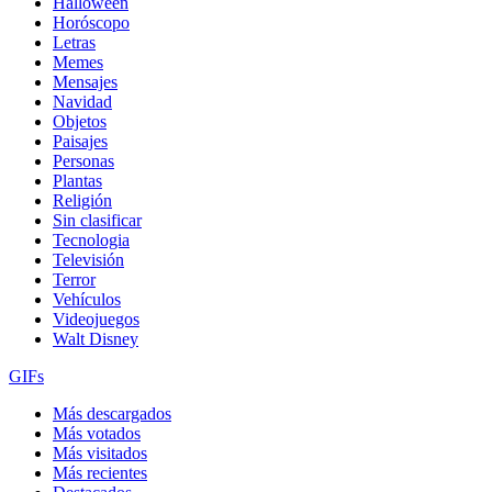
Halloween
Horóscopo
Letras
Memes
Mensajes
Navidad
Objetos
Paisajes
Personas
Plantas
Religión
Sin clasificar
Tecnologia
Televisión
Terror
Vehículos
Videojuegos
Walt Disney
GIFs
Más descargados
Más votados
Más visitados
Más recientes