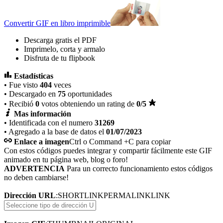
Convertir GIF en libro imprimible
Descarga gratis el PDF
Imprimelo, corta y armalo
Disfruta de tu flipbook
Estadísticas
• Fue visto
404
veces
• Descargado en
75
oportunidades
• Recibió
0
votos obteniendo un rating de
0
/5
Mas información
• Identificada con el numero
31269
• Agregado a la base de datos el
01/07/2023
Enlace a imagen
Ctrl o Command +C para copiar
Con estos códigos puedes integrar y compartir fácilmente este GIF
animado en tu página web, blog o foro!
ADVERTENCIA
Para un correcto funcionamiento estos códigos
no deben cambiarse!
Dirección URL
:
SHORTLINK
PERMALINK
LINK