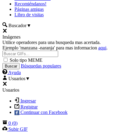
Recomiéndanos!
Páginas amigas
Libro de visitas
Buscador
▼
Imágenes
Utilice operadores para una busqueda mas acertada.
Ejemplo 'manzana -naranja' para mas informacion
aqui
.
Solo tipo MEME
Búsquedas populares
Ayuda
Usuarios
▼
Usuarios
Ingresar
Registrar
Continuar con Facebook
0
(
0
)
Subir GIF