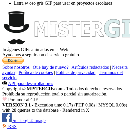
Letra w oso gris GIF para usar en proyectos escolares
Imágenes GIFs animados en la Web!
Ayudanos a seguir con el servicio gratuito
Sobre nosotros
|
Que hay de nuevo?
|
Artículos redactados
|
Necesita
ayuda?
|
Política de cookies
|
Política de privacidad
|
Términos del
servicio
API para desarrolladores
Copyright ©
MISTERGIF.com
- Todos los derechos reservados.
Prohibida su reproducción total o parcial sin autorización.
Por amor al GIF
VERSION 3.1
- Execution time 0.17s (PHP 0.08s | MYSQL 0.08s)
with 28 queries to the database - Rendered in
X
/mistergif.fanpage
RSS