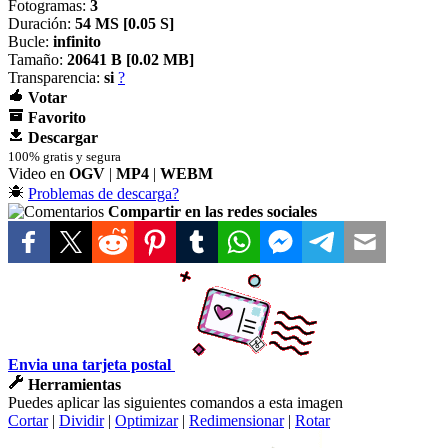
Fotogramas:
3
Duración:
54 MS [
0.05 S]
Bucle:
infinito
Tamaño:
20641 B [
0.02 MB]
Transparencia:
si
?
Votar
Favorito
Descargar
100% gratis y segura
Video en
OGV
|
MP4
|
WEBM
Problemas de descarga?
Compartir en las redes sociales
Envia una tarjeta postal
Herramientas
Puedes aplicar las siguientes comandos a esta imagen
Cortar
|
Dividir
|
Optimizar
|
Redimensionar
|
Rotar