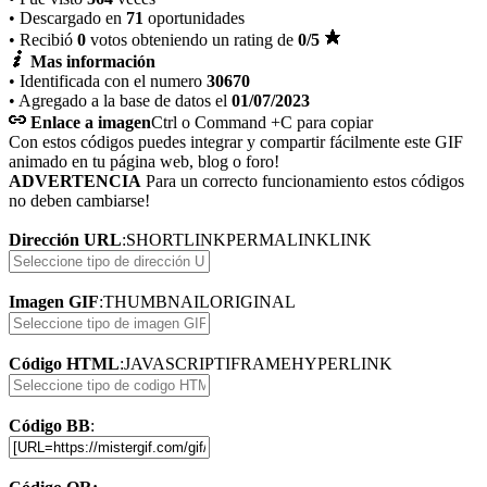
• Descargado en
71
oportunidades
• Recibió
0
votos obteniendo un rating de
0
/5
Mas información
• Identificada con el numero
30670
• Agregado a la base de datos el
01/07/2023
Enlace a imagen
Ctrl o Command +C para copiar
Con estos códigos puedes integrar y compartir fácilmente este GIF
animado en tu página web, blog o foro!
ADVERTENCIA
Para un correcto funcionamiento estos códigos
no deben cambiarse!
Dirección URL
:
SHORTLINK
PERMALINK
LINK
Imagen GIF
:
THUMBNAIL
ORIGINAL
Código HTML
:
JAVASCRIPT
IFRAME
HYPERLINK
Código BB
: