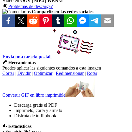
Video en
OGV
|
MP4
|
WEBM
Problemas de descarga?
Compartir en las redes sociales
Envia una tarjeta postal
Herramientas
Puedes aplicar las siguientes comandos a esta imagen
Cortar
|
Dividir
|
Optimizar
|
Redimensionar
|
Rotar
Convertir GIF en libro imprimible
Descarga gratis el PDF
Imprimelo, corta y armalo
Disfruta de tu flipbook
Estadísticas
• Fue visto
564
veces