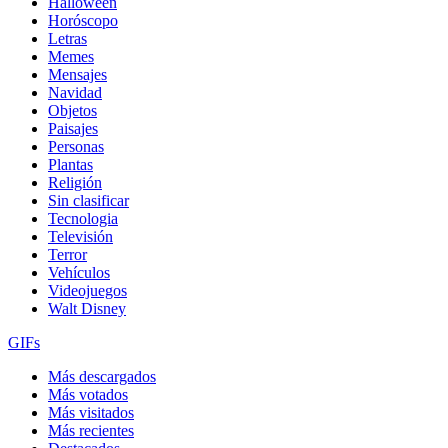
Halloween
Horóscopo
Letras
Memes
Mensajes
Navidad
Objetos
Paisajes
Personas
Plantas
Religión
Sin clasificar
Tecnologia
Televisión
Terror
Vehículos
Videojuegos
Walt Disney
GIFs
Más descargados
Más votados
Más visitados
Más recientes