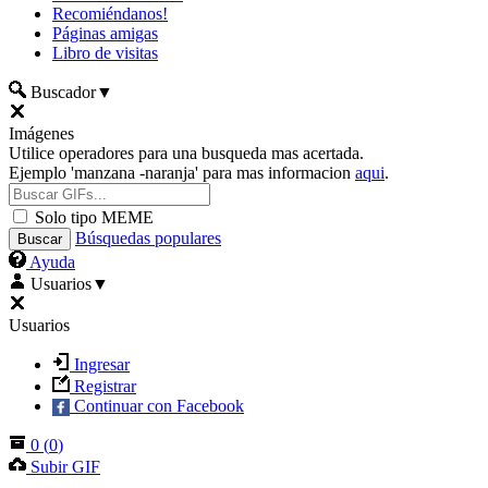
Recomiéndanos!
Páginas amigas
Libro de visitas
Buscador
▼
Imágenes
Utilice operadores para una busqueda mas acertada.
Ejemplo 'manzana -naranja' para mas informacion
aqui
.
Solo tipo MEME
Búsquedas populares
Ayuda
Usuarios
▼
Usuarios
Ingresar
Registrar
Continuar con Facebook
0
(
0
)
Subir GIF