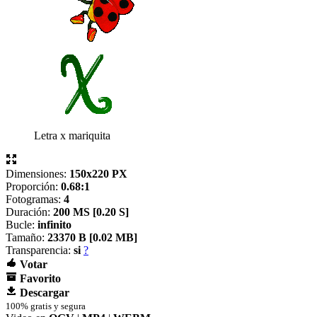
Letra x mariquita
Dimensiones:
150x220 PX
Proporción:
0.68:1
Fotogramas:
4
Duración:
200 MS [
0.20 S]
Bucle:
infinito
Tamaño:
23370 B [
0.02 MB]
Transparencia:
si
?
Votar
Favorito
Descargar
100% gratis y segura