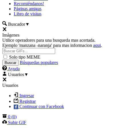
Recomiéndanos!
Páginas amigas
Libro de visitas
Buscador
▼
Imágenes
Utilice operadores para una busqueda mas acertada.
Ejemplo 'manzana -naranja' para mas informacion
aqui
.
Solo tipo MEME
Búsquedas populares
Ayuda
Usuarios
▼
Usuarios
Ingresar
Registrar
Continuar con Facebook
0
(
0
)
Subir GIF