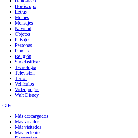
Halloween
Horóscopo
Letras
Memes
Mensajes
Navidad
Objetos
Paisajes
Personas
Plantas
Religión
Sin clasificar
Tecnologia
Televisión
Terror
Vehículos
Videojuegos
Walt Disney
GIFs
Más descargados
Más votados
Más visitados
Más recientes