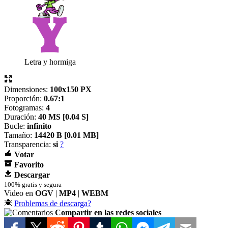
Letra y hormiga
Dimensiones:
100x150 PX
Proporción:
0.67:1
Fotogramas:
4
Duración:
40 MS [
0.04 S]
Bucle:
infinito
Tamaño:
14420 B [
0.01 MB]
Transparencia:
si
?
Votar
Favorito
Descargar
100% gratis y segura
Video en
OGV
|
MP4
|
WEBM
Problemas de descarga?
Compartir en las redes sociales