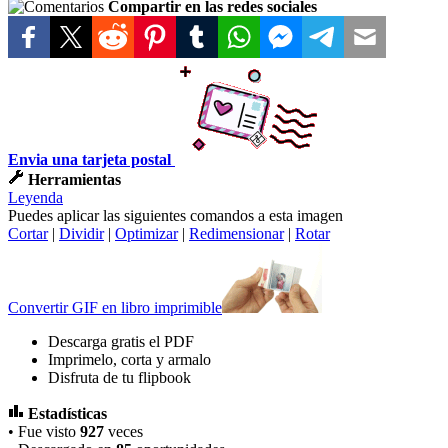
Compartir en las redes sociales
Envia una tarjeta postal
Herramientas
Leyenda
Puedes aplicar las siguientes comandos a esta imagen
Cortar
|
Dividir
|
Optimizar
|
Redimensionar
|
Rotar
Convertir GIF en libro imprimible
Descarga gratis el PDF
Imprimelo, corta y armalo
Disfruta de tu flipbook
Estadísticas
• Fue visto
927
veces