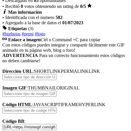
• Descargado en
85
oportunidades
• Recibió
0
votos obteniendo un rating de
0
/5
Mas información
• Identificada con el numero
582
• Agregado a la base de datos el
01/07/2023
Etiquetas
(3)
#burbujas
#pepsi
#logo
Enlace a imagen
Ctrl o Command +C para copiar
Con estos códigos puedes integrar y compartir fácilmente este GIF
animado en tu página web, blog o foro!
ADVERTENCIA
Para un correcto funcionamiento estos códigos
no deben cambiarse!
Dirección URL
:
SHORTLINK
PERMALINK
LINK
Imagen GIF
:
THUMBNAIL
ORIGINAL
Código HTML
:
JAVASCRIPT
IFRAME
HYPERLINK
Código BB
: