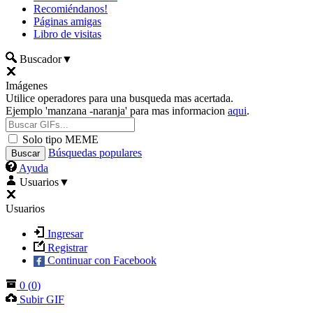
Recomiéndanos!
Páginas amigas
Libro de visitas
Buscador
▼
Imágenes
Utilice operadores para una busqueda mas acertada.
Ejemplo 'manzana -naranja' para mas informacion
aqui
.
Solo tipo MEME
Búsquedas populares
Ayuda
Usuarios
▼
Usuarios
Ingresar
Registrar
Continuar con Facebook
0
(
0
)
Subir GIF