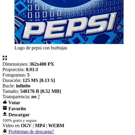
Logo de pepsi con burbujas
Dimensiones:
362x400 PX
Proporción:
0.91:1
Fotogramas:
5
Duración:
125 MS [
0.13 S]
Bucle:
infinito
Tamaño:
548176 B [
0.52 MB]
Transparencia:
no
?
Votar
Favorito
Descargar
100% gratis y segura
Video en
OGV
|
MP4
|
WEBM
Problemas de descarga?