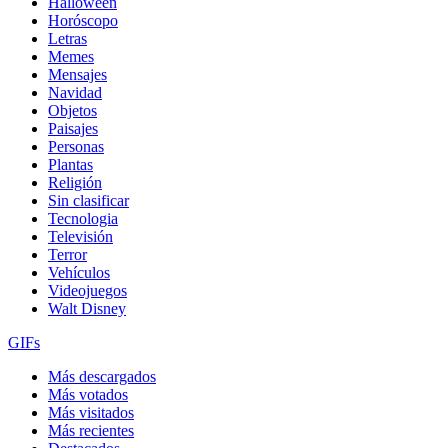
Halloween
Horóscopo
Letras
Memes
Mensajes
Navidad
Objetos
Paisajes
Personas
Plantas
Religión
Sin clasificar
Tecnologia
Televisión
Terror
Vehículos
Videojuegos
Walt Disney
GIFs
Más descargados
Más votados
Más visitados
Más recientes