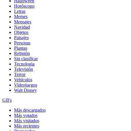
Halloween
Horóscopo
Letras
Memes
Mensajes
Navidad
Objetos
Paisajes
Personas
Plantas
Religión
Sin clasificar
Tecnologia
Televisión
Terror
Vehículos
Videojuegos
Walt Disney
GIFs
Más descargados
Más votados
Más visitados
Más recientes