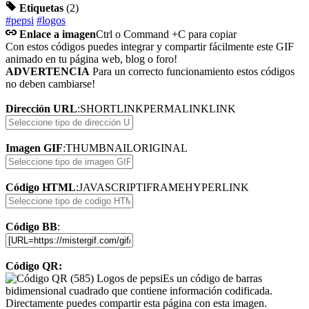
Etiquetas
(2)
#pepsi
#logos
Enlace a imagen
Ctrl o Command +C para copiar
Con estos códigos puedes integrar y compartir fácilmente este GIF
animado en tu página web, blog o foro!
ADVERTENCIA
Para un correcto funcionamiento estos códigos
no deben cambiarse!
Dirección URL
:
SHORTLINK
PERMALINK
LINK
Imagen GIF
:
THUMBNAIL
ORIGINAL
Código HTML
:
JAVASCRIPT
IFRAME
HYPERLINK
Código BB
:
Código QR:
Es un código de barras
bidimensional cuadrado que contiene información codificada.
Directamente puedes compartir esta página con esta imagen.