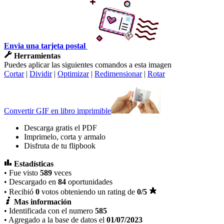
Envia una tarjeta postal
Herramientas
Puedes aplicar las siguientes comandos a esta imagen
Cortar
|
Dividir
|
Optimizar
|
Redimensionar
|
Rotar
Convertir GIF en libro imprimible
Descarga gratis el PDF
Imprimelo, corta y armalo
Disfruta de tu flipbook
Estadísticas
• Fue visto
589
veces
• Descargado en
84
oportunidades
• Recibió
0
votos obteniendo un rating de
0
/5
Mas información
• Identificada con el numero
585
• Agregado a la base de datos el
01/07/2023