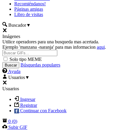
Recomiéndanos!
Páginas amigas
Libro de visitas
Buscador
▼
Imágenes
Utilice operadores para una busqueda mas acertada.
Ejemplo 'manzana -naranja' para mas informacion
aqui
.
Solo tipo MEME
Búsquedas populares
Ayuda
Usuarios
▼
Usuarios
Ingresar
Registrar
Continuar con Facebook
0
(
0
)
Subir GIF