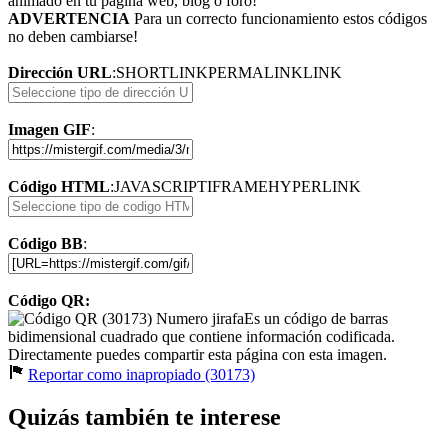
animado en tu página web, blog o foro!
ADVERTENCIA
Para un correcto funcionamiento estos códigos
no deben cambiarse!
Dirección URL
:
SHORTLINK
PERMALINK
LINK
Imagen GIF
:
Código HTML
:
JAVASCRIPT
IFRAME
HYPERLINK
Código BB
:
Código QR:
Es un código de barras
bidimensional cuadrado que contiene información codificada.
Directamente puedes compartir esta página con esta imagen.
Reportar como inapropiado (30173)
Quizás también te interese