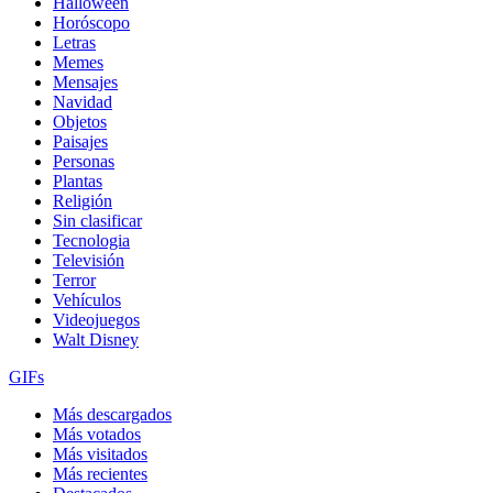
Halloween
Horóscopo
Letras
Memes
Mensajes
Navidad
Objetos
Paisajes
Personas
Plantas
Religión
Sin clasificar
Tecnologia
Televisión
Terror
Vehículos
Videojuegos
Walt Disney
GIFs
Más descargados
Más votados
Más visitados
Más recientes