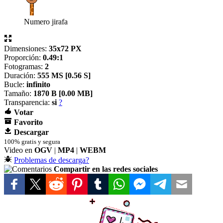
Numero jirafa
Dimensiones:
35x72 PX
Proporción:
0.49:1
Fotogramas:
2
Duración:
555 MS [
0.56 S]
Bucle:
infinito
Tamaño:
1870 B [
0.00 MB]
Transparencia:
si
?
Votar
Favorito
Descargar
100% gratis y segura
Video en
OGV
|
MP4
|
WEBM
Problemas de descarga?
Compartir en las redes sociales