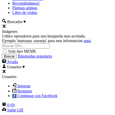
Recomiéndanos!
Páginas amigas
Libro de visitas
Buscador
▼
Imágenes
Utilice operadores para una busqueda mas acertada.
Ejemplo 'manzana -naranja' para mas informacion
aqui
.
Solo tipo MEME
Búsquedas populares
Ayuda
Usuarios
▼
Usuarios
Ingresar
Registrar
Continuar con Facebook
0
(
0
)
Subir GIF