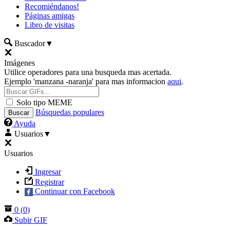
Recomiéndanos!
Páginas amigas
Libro de visitas
Buscador
▼
Imágenes
Utilice operadores para una busqueda mas acertada.
Ejemplo 'manzana -naranja' para mas informacion
aqui
.
Solo tipo MEME
Búsquedas populares
Ayuda
Usuarios
▼
Usuarios
Ingresar
Registrar
Continuar con Facebook
0
(
0
)
Subir GIF