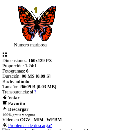
Numero mariposa
Dimensiones:
160x129 PX
Proporción:
1.24:1
Fotogramas:
6
Duración:
90 MS [
0.09 S]
Bucle:
infinito
Tamaño:
26609 B [
0.03 MB]
Transparencia:
si
?
Votar
Favorito
Descargar
100% gratis y segura
Video en
OGV
|
MP4
|
WEBM
Problemas de descarga?