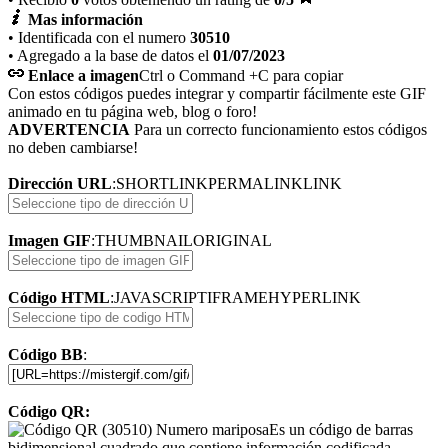
Mas información
• Identificada con el numero
30510
• Agregado a la base de datos el
01/07/2023
Enlace a imagen
Ctrl o Command +C para copiar
Con estos códigos puedes integrar y compartir fácilmente este GIF
animado en tu página web, blog o foro!
ADVERTENCIA
Para un correcto funcionamiento estos códigos
no deben cambiarse!
Dirección URL
:
SHORTLINK
PERMALINK
LINK
Imagen GIF
:
THUMBNAIL
ORIGINAL
Código HTML
:
JAVASCRIPT
IFRAME
HYPERLINK
Código BB
:
Código QR:
Es un código de barras
bidimensional cuadrado que contiene información codificada.