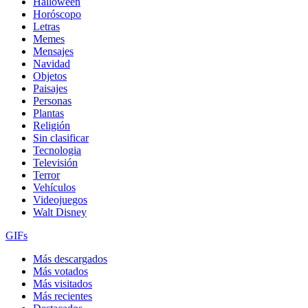
Halloween
Horóscopo
Letras
Memes
Mensajes
Navidad
Objetos
Paisajes
Personas
Plantas
Religión
Sin clasificar
Tecnologia
Televisión
Terror
Vehículos
Videojuegos
Walt Disney
GIFs
Más descargados
Más votados
Más visitados
Más recientes