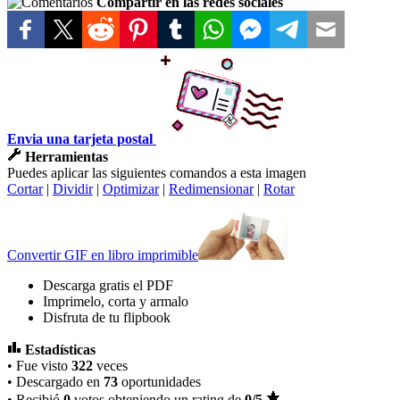
Compartir en las redes sociales
Envia una tarjeta postal
Herramientas
Puedes aplicar las siguientes comandos a esta imagen
Cortar
|
Dividir
|
Optimizar
|
Redimensionar
|
Rotar
Convertir GIF en libro imprimible
Descarga gratis el PDF
Imprimelo, corta y armalo
Disfruta de tu flipbook
Estadísticas
• Fue visto
322
veces
• Descargado en
73
oportunidades
• Recibió
0
votos obteniendo un rating de
0
/5