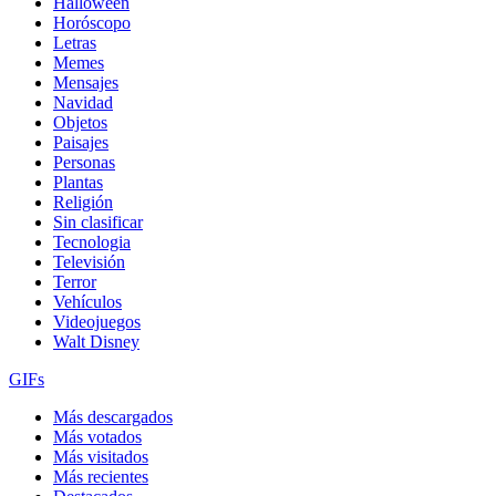
Halloween
Horóscopo
Letras
Memes
Mensajes
Navidad
Objetos
Paisajes
Personas
Plantas
Religión
Sin clasificar
Tecnologia
Televisión
Terror
Vehículos
Videojuegos
Walt Disney
GIFs
Más descargados
Más votados
Más visitados
Más recientes