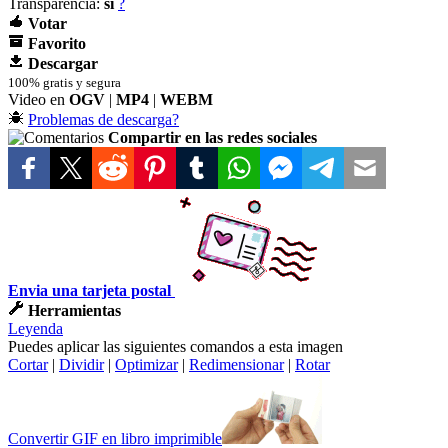
Transparencia:
si
?
Votar
Favorito
Descargar
100% gratis y segura
Video en
OGV
|
MP4
|
WEBM
Problemas de descarga?
Compartir en las redes sociales
Envia una tarjeta postal
Herramientas
Leyenda
Puedes aplicar las siguientes comandos a esta imagen
Cortar
|
Dividir
|
Optimizar
|
Redimensionar
|
Rotar
Convertir GIF en libro imprimible