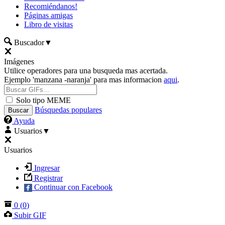
Recomiéndanos!
Páginas amigas
Libro de visitas
Buscador
▼
Imágenes
Utilice operadores para una busqueda mas acertada.
Ejemplo 'manzana -naranja' para mas informacion
aqui
.
Solo tipo MEME
Búsquedas populares
Ayuda
Usuarios
▼
Usuarios
Ingresar
Registrar
Continuar con Facebook
0
(
0
)
Subir GIF