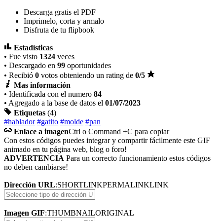
Descarga gratis el PDF
Imprimelo, corta y armalo
Disfruta de tu flipbook
Estadísticas
• Fue visto
1324
veces
• Descargado en
99
oportunidades
• Recibió
0
votos obteniendo un rating de
0
/5
Mas información
• Identificada con el numero
84
• Agregado a la base de datos el
01/07/2023
Etiquetas
(4)
#hablador
#gatito
#molde
#pan
Enlace a imagen
Ctrl o Command +C para copiar
Con estos códigos puedes integrar y compartir fácilmente este GIF
animado en tu página web, blog o foro!
ADVERTENCIA
Para un correcto funcionamiento estos códigos
no deben cambiarse!
Dirección URL
:
SHORTLINK
PERMALINK
LINK
Imagen GIF
:
THUMBNAIL
ORIGINAL