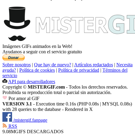
Imágenes GIFs animados en la Web!
Ayudanos a seguir con el servicio gratuito
Sobre nosotros
|
Que hay de nuevo?
|
Artículos redactados
|
Necesita
ayuda?
|
Política de cookies
|
Política de privacidad
|
Términos del
servicio
API para desarrolladores
Copyright ©
MISTERGIF.com
- Todos los derechos reservados.
Prohibida su reproducción total o parcial sin autorización.
Por amor al GIF
VERSION 3.1
- Execution time 0.16s (PHP 0.08s | MYSQL 0.08s)
with 28 queries to the database - Rendered in
X
/mistergif.fanpage
RSS
9.08M
GIFS DESCARGADOS