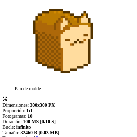
Pan de molde
Dimensiones:
300x300 PX
Proporción:
1:1
Fotogramas:
10
Duración:
100 MS [
0.10 S]
Bucle:
infinito
Tamaño:
32460 B [
0.03 MB]