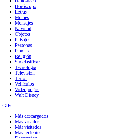
Halloween
Horóscopo
Letras
Memes
Mensajes
Navidad
Objetos
Paisajes
Personas
Plantas
Religión
Sin clasificar
Tecnologia
Televisión
Terror
Vehículos
Videojuegos
Walt Disney
GIFs
Más descargados
Más votados
Más visitados
Más recientes