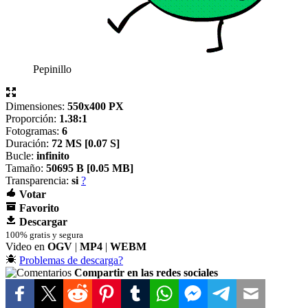
Pepinillo
Dimensiones:
550x400 PX
Proporción:
1.38:1
Fotogramas:
6
Duración:
72 MS [
0.07 S]
Bucle:
infinito
Tamaño:
50695 B [
0.05 MB]
Transparencia:
si
?
Votar
Favorito
Descargar
100% gratis y segura
Video en
OGV
|
MP4
|
WEBM
Problemas de descarga?
Compartir en las redes sociales