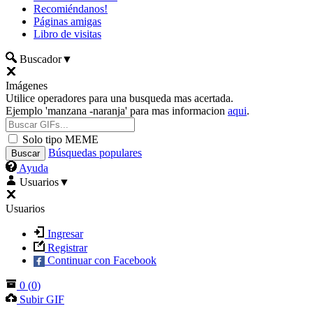
Recomiéndanos!
Páginas amigas
Libro de visitas
Buscador
▼
Imágenes
Utilice operadores para una busqueda mas acertada.
Ejemplo 'manzana -naranja' para mas informacion
aqui
.
Solo tipo MEME
Búsquedas populares
Ayuda
Usuarios
▼
Usuarios
Ingresar
Registrar
Continuar con Facebook
0
(
0
)
Subir GIF