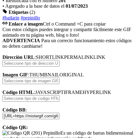
• Identificada con el numero
201
• Agregado a la base de datos el
01/07/2023
Etiquetas
(2)
#bailarin
#pepinillo
Enlace a imagen
Ctrl o Command +C para copiar
Con estos códigos puedes integrar y compartir fácilmente este GIF
animado en tu página web, blog o foro!
ADVERTENCIA
Para un correcto funcionamiento estos códigos
no deben cambiarse!
Dirección URL
:
SHORTLINK
PERMALINK
LINK
Imagen GIF
:
THUMBNAIL
ORIGINAL
Código HTML
:
JAVASCRIPT
IFRAME
HYPERLINK
Código BB
:
Código QR:
Es un código de barras bidimensional