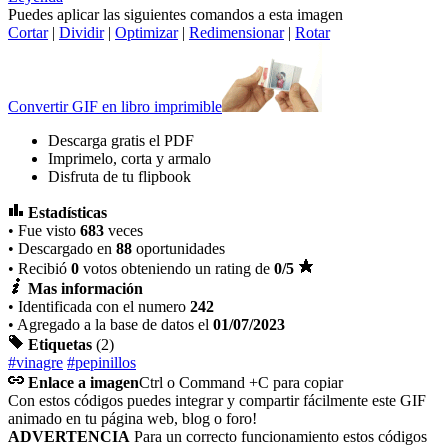
Puedes aplicar las siguientes comandos a esta imagen
Cortar
|
Dividir
|
Optimizar
|
Redimensionar
|
Rotar
Convertir GIF en libro imprimible
Descarga gratis el PDF
Imprimelo, corta y armalo
Disfruta de tu flipbook
Estadísticas
• Fue visto
683
veces
• Descargado en
88
oportunidades
• Recibió
0
votos obteniendo un rating de
0
/5
Mas información
• Identificada con el numero
242
• Agregado a la base de datos el
01/07/2023
Etiquetas
(2)
#vinagre
#pepinillos
Enlace a imagen
Ctrl o Command +C para copiar
Con estos códigos puedes integrar y compartir fácilmente este GIF
animado en tu página web, blog o foro!
ADVERTENCIA
Para un correcto funcionamiento estos códigos