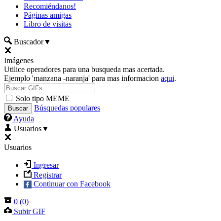
Recomiéndanos!
Páginas amigas
Libro de visitas
Buscador
▼
Imágenes
Utilice operadores para una busqueda mas acertada.
Ejemplo 'manzana -naranja' para mas informacion
aqui
.
Solo tipo MEME
Búsquedas populares
Ayuda
Usuarios
▼
Usuarios
Ingresar
Registrar
Continuar con Facebook
0
(
0
)
Subir GIF