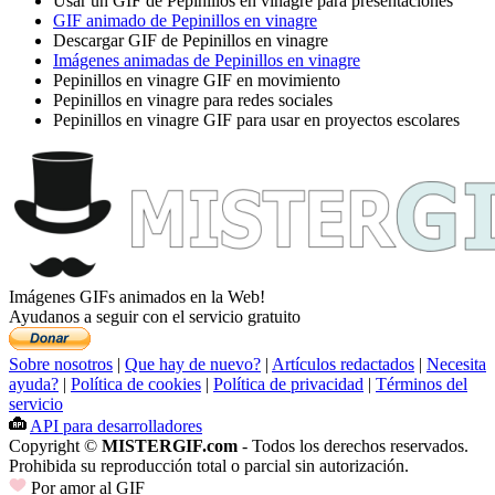
Usar un GIF de Pepinillos en vinagre para presentaciones
GIF animado de Pepinillos en vinagre
Descargar GIF de Pepinillos en vinagre
Imágenes animadas de Pepinillos en vinagre
Pepinillos en vinagre GIF en movimiento
Pepinillos en vinagre para redes sociales
Pepinillos en vinagre GIF para usar en proyectos escolares
Imágenes GIFs animados en la Web!
Ayudanos a seguir con el servicio gratuito
Sobre nosotros
|
Que hay de nuevo?
|
Artículos redactados
|
Necesita
ayuda?
|
Política de cookies
|
Política de privacidad
|
Términos del
servicio
API para desarrolladores
Copyright ©
MISTERGIF.com
- Todos los derechos reservados.
Prohibida su reproducción total o parcial sin autorización.
Por amor al GIF