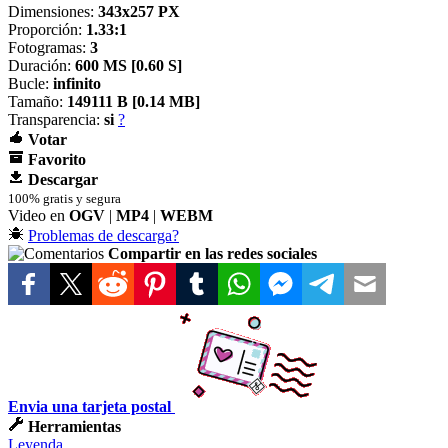
Dimensiones:
343x257 PX
Proporción:
1.33:1
Fotogramas:
3
Duración:
600 MS [
0.60 S]
Bucle:
infinito
Tamaño:
149111 B [
0.14 MB]
Transparencia:
si
?
Votar
Favorito
Descargar
100% gratis y segura
Video en
OGV
|
MP4
|
WEBM
Problemas de descarga?
Compartir en las redes sociales
Envia una tarjeta postal
Herramientas
Leyenda