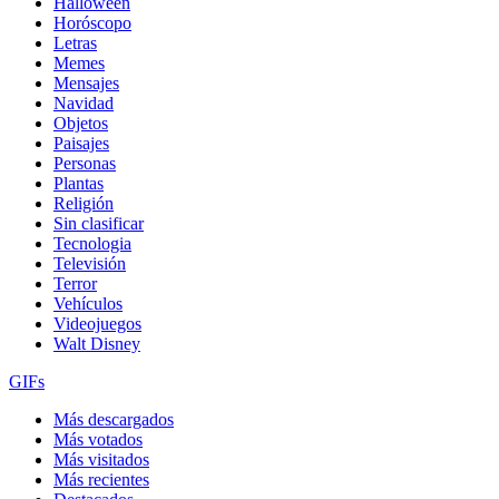
Halloween
Horóscopo
Letras
Memes
Mensajes
Navidad
Objetos
Paisajes
Personas
Plantas
Religión
Sin clasificar
Tecnologia
Televisión
Terror
Vehículos
Videojuegos
Walt Disney
GIFs
Más descargados
Más votados
Más visitados
Más recientes