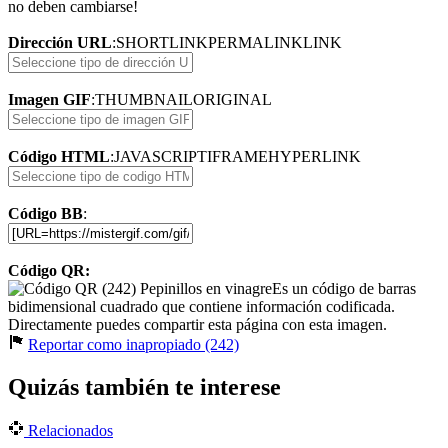
no deben cambiarse!
Dirección URL
:
SHORTLINK
PERMALINK
LINK
Imagen GIF
:
THUMBNAIL
ORIGINAL
Código HTML
:
JAVASCRIPT
IFRAME
HYPERLINK
Código BB
:
Código QR:
Es un código de barras
bidimensional cuadrado que contiene información codificada.
Directamente puedes compartir esta página con esta imagen.
Reportar como inapropiado (242)
Quizás también te interese
Relacionados