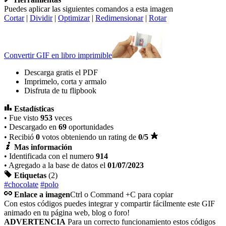
Puedes aplicar las siguientes comandos a esta imagen
Cortar
|
Dividir
|
Optimizar
|
Redimensionar
|
Rotar
Convertir GIF en libro imprimible
Descarga gratis el PDF
Imprimelo, corta y armalo
Disfruta de tu flipbook
Estadísticas
• Fue visto
953
veces
• Descargado en
69
oportunidades
• Recibió
0
votos obteniendo un rating de
0
/5
Mas información
• Identificada con el numero
914
• Agregado a la base de datos el
01/07/2023
Etiquetas
(2)
#chocolate
#polo
Enlace a imagen
Ctrl o Command +C para copiar
Con estos códigos puedes integrar y compartir fácilmente este GIF
animado en tu página web, blog o foro!
ADVERTENCIA
Para un correcto funcionamiento estos códigos