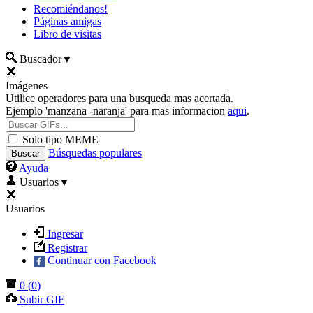
Recomiéndanos!
Páginas amigas
Libro de visitas
Buscador
▼
Imágenes
Utilice operadores para una busqueda mas acertada.
Ejemplo 'manzana -naranja' para mas informacion
aqui
.
Solo tipo MEME
Búsquedas populares
Ayuda
Usuarios
▼
Usuarios
Ingresar
Registrar
Continuar con Facebook
0
(
0
)
Subir GIF