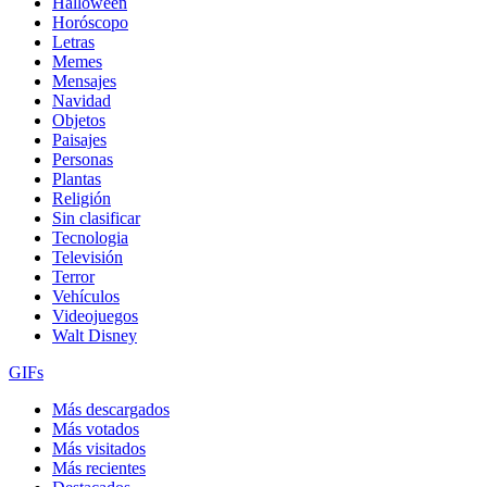
Halloween
Horóscopo
Letras
Memes
Mensajes
Navidad
Objetos
Paisajes
Personas
Plantas
Religión
Sin clasificar
Tecnologia
Televisión
Terror
Vehículos
Videojuegos
Walt Disney
GIFs
Más descargados
Más votados
Más visitados
Más recientes