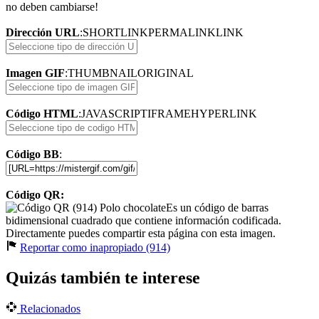
no deben cambiarse!
Dirección URL
:
SHORTLINK
PERMALINK
LINK
Imagen GIF
:
THUMBNAIL
ORIGINAL
Código HTML
:
JAVASCRIPT
IFRAME
HYPERLINK
Código BB
:
Código QR:
Es un código de barras
bidimensional cuadrado que contiene información codificada.
Directamente puedes compartir esta página con esta imagen.
Reportar como inapropiado (914)
Quizás también te interese
Relacionados