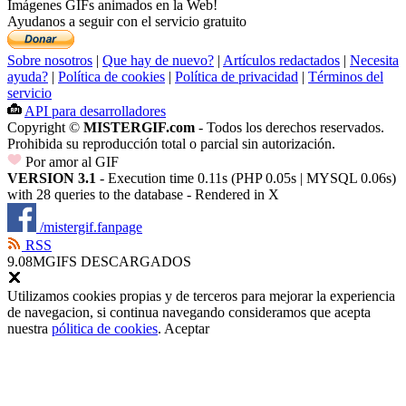
Imágenes GIFs animados en la Web!
Ayudanos a seguir con el servicio gratuito
Sobre nosotros
|
Que hay de nuevo?
|
Artículos redactados
|
Necesita
ayuda?
|
Política de cookies
|
Política de privacidad
|
Términos del
servicio
API para desarrolladores
Copyright ©
MISTERGIF.com
- Todos los derechos reservados.
Prohibida su reproducción total o parcial sin autorización.
Por amor al GIF
VERSION 3.1
- Execution time 0.11s (PHP 0.05s | MYSQL 0.06s)
with 28 queries to the database - Rendered in
X
/mistergif.fanpage
RSS
9.08M
GIFS DESCARGADOS
Utilizamos cookies propias y de terceros para mejorar la experiencia
de navegacion, si continua navegando consideramos que acepta
nuestra
pólitica de cookies
.
Aceptar