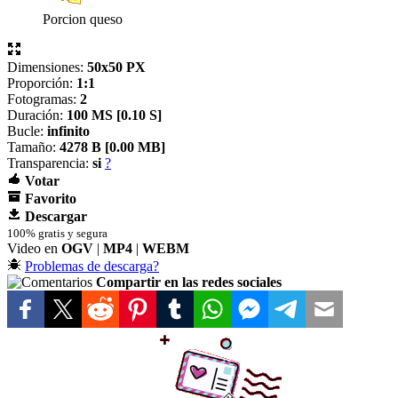
Porcion queso
Dimensiones:
50x50 PX
Proporción:
1:1
Fotogramas:
2
Duración:
100 MS [
0.10 S]
Bucle:
infinito
Tamaño:
4278 B [
0.00 MB]
Transparencia:
si
?
Votar
Favorito
Descargar
100% gratis y segura
Video en
OGV
|
MP4
|
WEBM
Problemas de descarga?
Compartir en las redes sociales