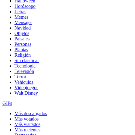
Halloween
Horóscopo
Letras
Memes
Mensajes
Navidad
Objetos
Paisajes
Personas
Plantas
Religión
Sin clasificar
Tecnologia
Televisión
Terror
Vehículos
Videojuegos
Walt Disney
GIFs
Más descargados
Más votados
Más visitados
Más recientes