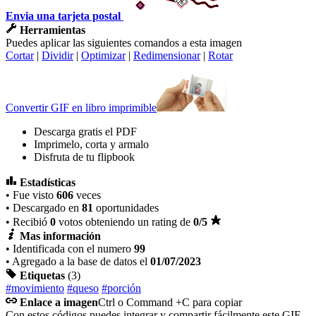
Envia una tarjeta postal
Herramientas
Puedes aplicar las siguientes comandos a esta imagen
Cortar
|
Dividir
|
Optimizar
|
Redimensionar
|
Rotar
Convertir GIF en libro imprimible
Descarga gratis el PDF
Imprimelo, corta y armalo
Disfruta de tu flipbook
Estadísticas
• Fue visto
606
veces
• Descargado en
81
oportunidades
• Recibió
0
votos obteniendo un rating de
0
/5
Mas información
• Identificada con el numero
99
• Agregado a la base de datos el
01/07/2023
Etiquetas
(3)
#movimiento
#queso
#porción
Enlace a imagen
Ctrl o Command +C para copiar
Con estos códigos puedes integrar y compartir fácilmente este GIF