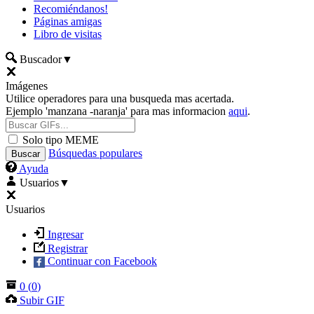
Recomiéndanos!
Páginas amigas
Libro de visitas
Buscador
▼
Imágenes
Utilice operadores para una busqueda mas acertada.
Ejemplo 'manzana -naranja' para mas informacion
aqui
.
Solo tipo MEME
Búsquedas populares
Ayuda
Usuarios
▼
Usuarios
Ingresar
Registrar
Continuar con Facebook
0
(
0
)
Subir GIF