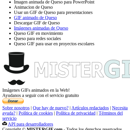
Imagen animada de Queso para PowerPoint
Animacion de Queso
Usar un GIF de Queso para presentaciones
GIF animado de Queso
Descargar GIF de Queso
Imágenes animadas de Queso
Queso GIF en movimiento
Queso para redes sociales
Queso GIF para usar en proyectos escolares
Imágenes GIFs animados en la Web!
Ayudanos a seguir con el servicio gratuito
Sobre nosotros
|
Que hay de nuevo?
|
Artículos redactados
|
Necesita
ayuda?
|
Política de cookies
|
Política de privacidad
|
Términos del
servicio
API para desarrolladores
Copyright ©
MISTERGIF.com
- Todos los derechos reservados.