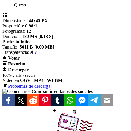
Queso
Dimensiones:
44x45 PX
Proporción:
0.98:1
Fotogramas:
12
Duración:
180 MS [
0.18 S]
Bucle:
infinito
Tamaño:
5011 B [
0.00 MB]
Transparencia:
si
?
Votar
Favorito
Descargar
100% gratis y segura
Video en
OGV
|
MP4
|
WEBM
Problemas de descarga?
Compartir en las redes sociales