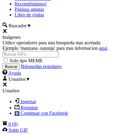
Recomiéndanos!
Páginas amigas
Libro de visitas
Buscador
▼
Imágenes
Utilice operadores para una busqueda mas acertada.
Ejemplo 'manzana -naranja' para mas informacion
aqui
.
Solo tipo MEME
Búsquedas populares
Ayuda
Usuarios
▼
Usuarios
Ingresar
Registrar
Continuar con Facebook
0
(
0
)
Subir GIF