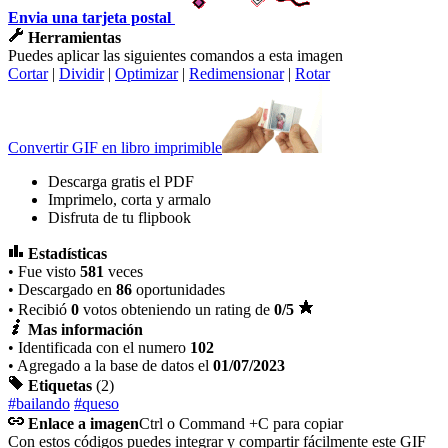
Envia una tarjeta postal
Herramientas
Puedes aplicar las siguientes comandos a esta imagen
Cortar
|
Dividir
|
Optimizar
|
Redimensionar
|
Rotar
Convertir GIF en libro imprimible
Descarga gratis el PDF
Imprimelo, corta y armalo
Disfruta de tu flipbook
Estadísticas
• Fue visto
581
veces
• Descargado en
86
oportunidades
• Recibió
0
votos obteniendo un rating de
0
/5
Mas información
• Identificada con el numero
102
• Agregado a la base de datos el
01/07/2023
Etiquetas
(2)
#bailando
#queso
Enlace a imagen
Ctrl o Command +C para copiar
Con estos códigos puedes integrar y compartir fácilmente este GIF