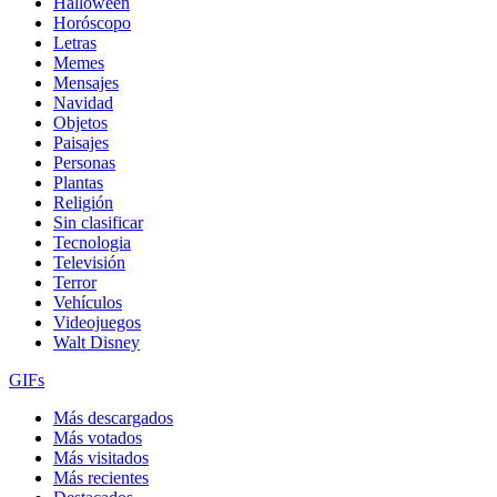
Halloween
Horóscopo
Letras
Memes
Mensajes
Navidad
Objetos
Paisajes
Personas
Plantas
Religión
Sin clasificar
Tecnologia
Televisión
Terror
Vehículos
Videojuegos
Walt Disney
GIFs
Más descargados
Más votados
Más visitados
Más recientes