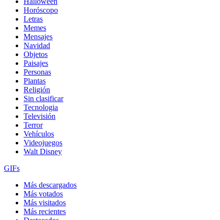
Halloween
Horóscopo
Letras
Memes
Mensajes
Navidad
Objetos
Paisajes
Personas
Plantas
Religión
Sin clasificar
Tecnologia
Televisión
Terror
Vehículos
Videojuegos
Walt Disney
GIFs
Más descargados
Más votados
Más visitados
Más recientes