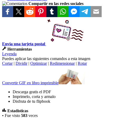
Compartir en las redes sociales
Envia una tarjeta postal
Herramientas
Leyenda
Puedes aplicar las siguientes comandos a esta imagen
Cortar
|
Dividir
|
Optimizar
|
Redimensionar
|
Rotar
Convertir GIF en libro imprimible
Descarga gratis el PDF
Imprimelo, corta y armalo
Disfruta de tu flipbook
Estadísticas
• Fue visto
583
veces