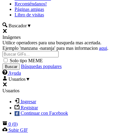
Recomiéndanos!
Páginas amigas
Libro de visitas
Buscador
▼
Imágenes
Utilice operadores para una busqueda mas acertada.
Ejemplo 'manzana -naranja' para mas informacion
aqui
.
Solo tipo MEME
Búsquedas populares
Ayuda
Usuarios
▼
Usuarios
Ingresar
Registrar
Continuar con Facebook
0
(
0
)
Subir GIF