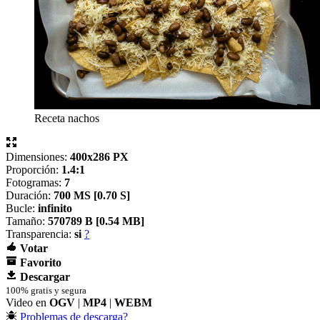
Receta nachos
Dimensiones:
400x286 PX
Proporción:
1.4:1
Fotogramas:
7
Duración:
700 MS [
0.70 S]
Bucle:
infinito
Tamaño:
570789 B [
0.54 MB]
Transparencia:
si
?
Votar
Favorito
Descargar
100% gratis y segura
Video en
OGV
|
MP4
|
WEBM
Problemas de descarga?