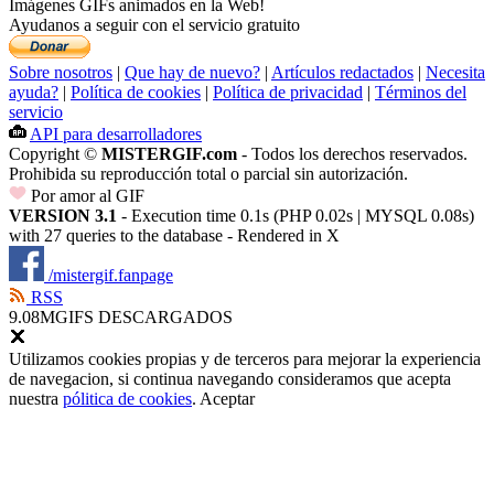
Imágenes GIFs animados en la Web!
Ayudanos a seguir con el servicio gratuito
Sobre nosotros
|
Que hay de nuevo?
|
Artículos redactados
|
Necesita
ayuda?
|
Política de cookies
|
Política de privacidad
|
Términos del
servicio
API para desarrolladores
Copyright ©
MISTERGIF.com
- Todos los derechos reservados.
Prohibida su reproducción total o parcial sin autorización.
Por amor al GIF
VERSION 3.1
- Execution time 0.1s (PHP 0.02s | MYSQL 0.08s)
with 27 queries to the database - Rendered in
X
/mistergif.fanpage
RSS
9.08M
GIFS DESCARGADOS
Utilizamos cookies propias y de terceros para mejorar la experiencia
de navegacion, si continua navegando consideramos que acepta
nuestra
pólitica de cookies
.
Aceptar