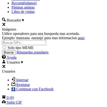
Recomiéndanos!
Páginas amigas
Libro de visitas
Buscador
▼
Imágenes
Utilice operadores para una busqueda mas acertada.
Ejemplo 'manzana -naranja' para mas informacion
aqui
.
Solo tipo MEME
Búsquedas populares
Ayuda
Usuarios
▼
Usuarios
Ingresar
Registrar
Continuar con Facebook
0
(
0
)
Subir GIF