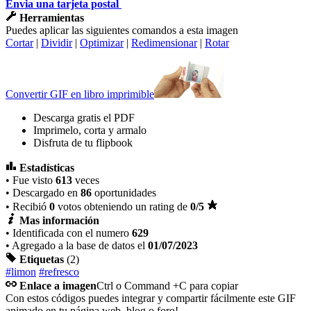
Envia una tarjeta postal
Herramientas
Puedes aplicar las siguientes comandos a esta imagen
Cortar
|
Dividir
|
Optimizar
|
Redimensionar
|
Rotar
Convertir GIF en libro imprimible
Descarga gratis el PDF
Imprimelo, corta y armalo
Disfruta de tu flipbook
Estadísticas
• Fue visto
613
veces
• Descargado en
86
oportunidades
• Recibió
0
votos obteniendo un rating de
0
/5
Mas información
• Identificada con el numero
629
• Agregado a la base de datos el
01/07/2023
Etiquetas
(2)
#limon
#refresco
Enlace a imagen
Ctrl o Command +C para copiar
Con estos códigos puedes integrar y compartir fácilmente este GIF
animado en tu página web, blog o foro!