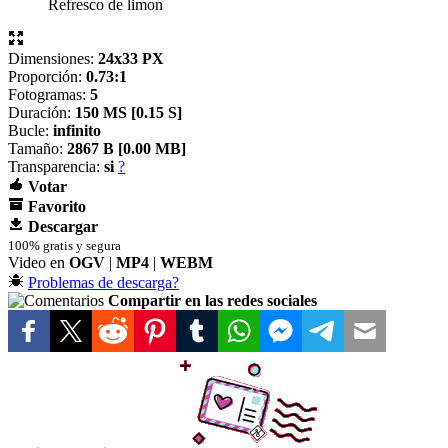
Refresco de limon
Dimensiones:
24x33 PX
Proporción:
0.73:1
Fotogramas:
5
Duración:
150 MS [
0.15 S]
Bucle:
infinito
Tamaño:
2867 B [
0.00 MB]
Transparencia:
si
?
Votar
Favorito
Descargar
100% gratis y segura
Video en
OGV
|
MP4
|
WEBM
Problemas de descarga?
Compartir en las redes sociales