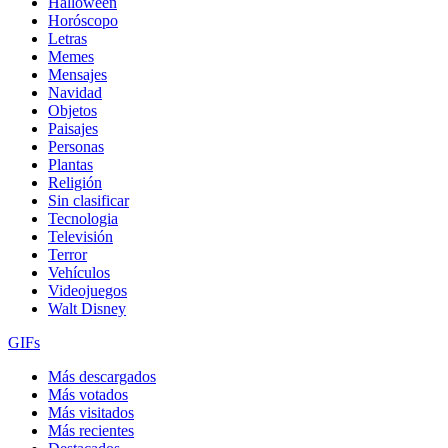
Halloween
Horóscopo
Letras
Memes
Mensajes
Navidad
Objetos
Paisajes
Personas
Plantas
Religión
Sin clasificar
Tecnologia
Televisión
Terror
Vehículos
Videojuegos
Walt Disney
GIFs
Más descargados
Más votados
Más visitados
Más recientes