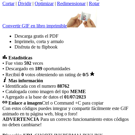
Cortar
|
Dividir
|
Optimizar
|
Redimensionar
|
Rotar
Convertir GIF en libro imprimible
Descarga gratis el PDF
Imprimelo, corta y armalo
Disfruta de tu flipbook
Estadísticas
• Fue visto
592
veces
• Descargado en
189
oportunidades
• Recibió
0
votos obteniendo un rating de
0
/5
Mas información
• Identificada con el numero
88762
• Catalogada como imagen del tipo
MEME
• Agregado a la base de datos el
01/07/2023
Enlace a imagen
Ctrl o Command +C para copiar
Con estos códigos puedes integrar y compartir fácilmente este GIF
animado en tu página web, blog o foro!
ADVERTENCIA
Para un correcto funcionamiento estos códigos
no deben cambiarse!