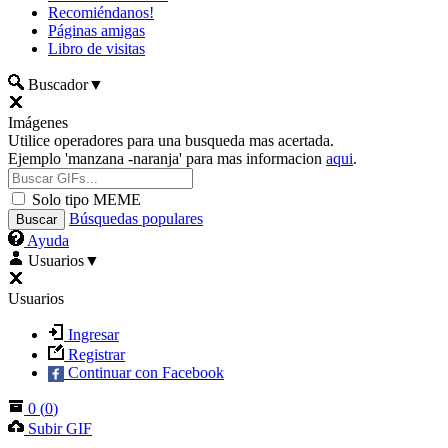
Recomiéndanos!
Páginas amigas
Libro de visitas
Buscador
▼
Imágenes
Utilice operadores para una busqueda mas acertada.
Ejemplo 'manzana -naranja' para mas informacion
aqui
.
Solo tipo MEME
Búsquedas populares
Ayuda
Usuarios
▼
Usuarios
Ingresar
Registrar
Continuar con Facebook
0
(
0
)
Subir GIF