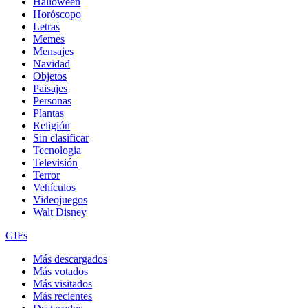
Halloween
Horóscopo
Letras
Memes
Mensajes
Navidad
Objetos
Paisajes
Personas
Plantas
Religión
Sin clasificar
Tecnologia
Televisión
Terror
Vehículos
Videojuegos
Walt Disney
GIFs
Más descargados
Más votados
Más visitados
Más recientes