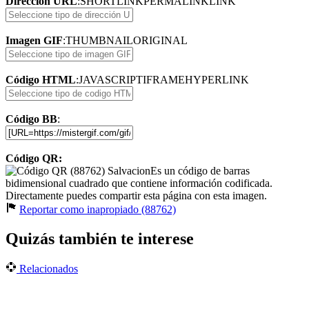
Dirección URL
:
SHORTLINK
PERMALINK
LINK
Imagen GIF
:
THUMBNAIL
ORIGINAL
Código HTML
:
JAVASCRIPT
IFRAME
HYPERLINK
Código BB
:
Código QR:
Es un código de barras
bidimensional cuadrado que contiene información codificada.
Directamente puedes compartir esta página con esta imagen.
Reportar como inapropiado (88762)
Quizás también te interese
Relacionados