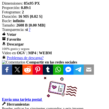
Dimensiones:
85x95 PX
Proporción:
0.89:1
Fotogramas:
2
Duración:
16 MS [
0.02 S]
Bucle:
infinito
Tamaño:
2608 B [
0.00 MB]
Transparencia:
si
?
Votar
Favorito
Descargar
100% gratis y segura
Video en
OGV
|
MP4
|
WEBM
Problemas de descarga?
Compartir en las redes sociales
Envia una tarjeta postal
Herramientas
Puedes aplicar las siguientes comandos a esta imagen