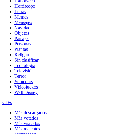
Halloween
Horóscopo
Letras
Memes
Mensajes
Navidad
Objetos
Paisajes
Personas
Plantas
Religión
Sin clasificar
Tecnologia
Televisión
Terror
Vehículos
Videojuegos
Walt Disney
GIFs
Más descargados
Más votados
Más visitados
Más recientes