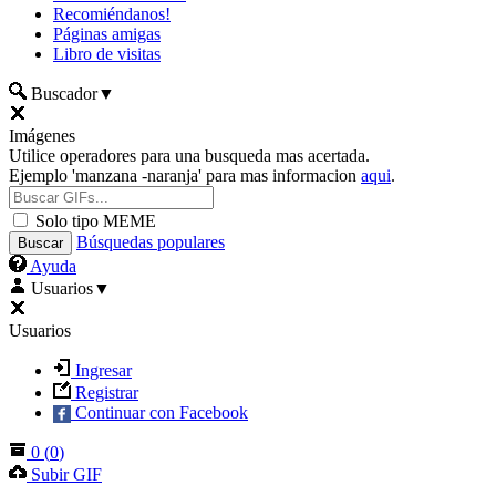
Recomiéndanos!
Páginas amigas
Libro de visitas
Buscador
▼
Imágenes
Utilice operadores para una busqueda mas acertada.
Ejemplo 'manzana -naranja' para mas informacion
aqui
.
Solo tipo MEME
Búsquedas populares
Ayuda
Usuarios
▼
Usuarios
Ingresar
Registrar
Continuar con Facebook
0
(
0
)
Subir GIF