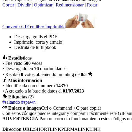
Cortar
|
Dividir
|
Optimizar
|
Redimensionar
|
Rotar
Convertir GIF en libro imprimible
Descarga gratis el PDF
Imprimelo, corta y armalo
Disfruta de tu flipbook
Estadísticas
• Fue visto
500
veces
• Descargado en
76
oportunidades
• Recibió
0
votos obteniendo un rating de
0
/5
Mas información
• Identificada con el numero
14370
• Agregado a la base de datos el
01/07/2023
Etiquetas
(2)
#saltando
#spawn
Enlace a imagen
Ctrl o Command +C para copiar
Con estos códigos puedes integrar y compartir fácilmente este GIF an
ADVERTENCIA
Para un correcto funcionamiento estos códigos n
Dirección URL
:
SHORTLINK
PERMALINK
LINK