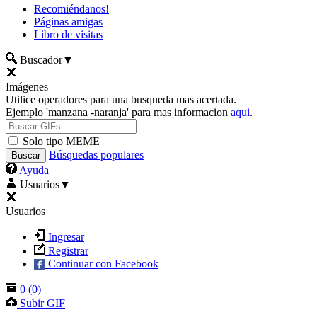
Recomiéndanos!
Páginas amigas
Libro de visitas
Buscador
▼
Imágenes
Utilice operadores para una busqueda mas acertada.
Ejemplo 'manzana -naranja' para mas informacion
aqui
.
Solo tipo MEME
Búsquedas populares
Ayuda
Usuarios
▼
Usuarios
Ingresar
Registrar
Continuar con Facebook
0
(
0
)
Subir GIF