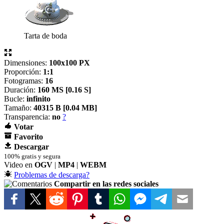
Tarta de boda
Dimensiones:
100x100 PX
Proporción:
1:1
Fotogramas:
16
Duración:
160 MS [
0.16 S]
Bucle:
infinito
Tamaño:
40315 B [
0.04 MB]
Transparencia:
no
?
Votar
Favorito
Descargar
100% gratis y segura
Video en
OGV
|
MP4
|
WEBM
Problemas de descarga?
Compartir en las redes sociales