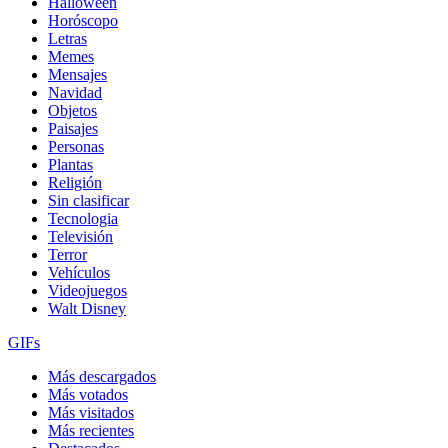
Halloween
Horóscopo
Letras
Memes
Mensajes
Navidad
Objetos
Paisajes
Personas
Plantas
Religión
Sin clasificar
Tecnologia
Televisión
Terror
Vehículos
Videojuegos
Walt Disney
GIFs
Más descargados
Más votados
Más visitados
Más recientes