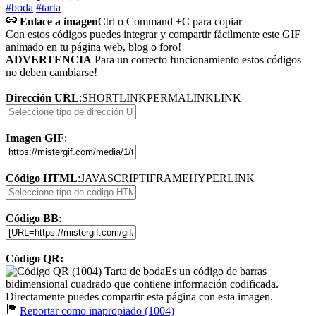
#boda
#tarta
Enlace a imagen
Ctrl o Command +C para copiar
Con estos códigos puedes integrar y compartir fácilmente este GIF
animado en tu página web, blog o foro!
ADVERTENCIA
Para un correcto funcionamiento estos códigos
no deben cambiarse!
Dirección URL
:
SHORTLINK
PERMALINK
LINK
Imagen GIF
:
Código HTML
:
JAVASCRIPT
IFRAME
HYPERLINK
Código BB
:
Código QR:
Es un código de barras
bidimensional cuadrado que contiene información codificada.
Directamente puedes compartir esta página con esta imagen.
Reportar como inapropiado (1004)