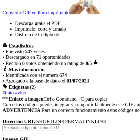
Convertir GIF en libro imprimible
Descarga gratis el PDF
Imprimelo, corta y armalo
Disfruta de tu flipbook
Estadísticas
• Fue visto
547
veces
• Descargado en
71
oportunidades
• Recibió
0
votos obteniendo un rating de
0
/5
Mas información
• Identificada con el numero
674
• Agregado a la base de datos el
01/07/2023
Etiquetas
(2)
#tinto
#vino
Enlace a imagen
Ctrl o Command +C para copiar
Con estos códigos puedes integrar y compartir fácilmente este GIF an
ADVERTENCIA
Para un correcto funcionamiento estos códigos n
Dirección URL
:
SHORTLINK
PERMALINK
LINK
Imagen GIF
: