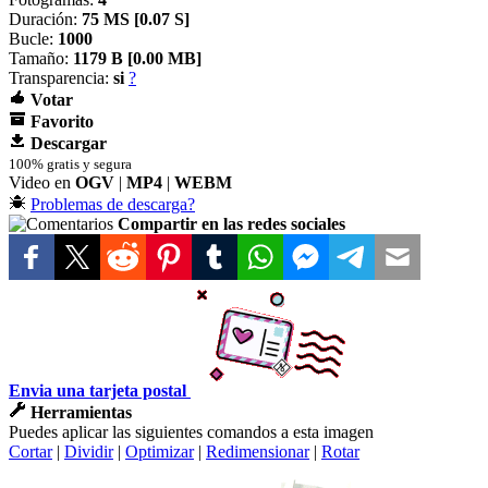
Duración:
75 MS [
0.07 S]
Bucle:
1000
Tamaño:
1179 B [
0.00 MB]
Transparencia:
si
?
Votar
Favorito
Descargar
100% gratis y segura
Video en
OGV
|
MP4
|
WEBM
Problemas de descarga?
Compartir en las redes sociales
Envia una tarjeta postal
Herramientas
Puedes aplicar las siguientes comandos a esta imagen
Cortar
|
Dividir
|
Optimizar
|
Redimensionar
|
Rotar