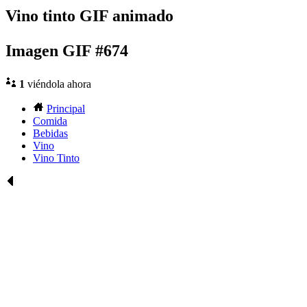
Vino tinto GIF animado
Imagen GIF #674
1
viéndola ahora
Principal
Comida
Bebidas
Vino
Vino Tinto