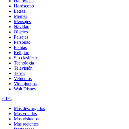
Halloween
Horóscopo
Letras
Memes
Mensajes
Navidad
Objetos
Paisajes
Personas
Plantas
Religión
Sin clasificar
Tecnologia
Televisión
Terror
Vehículos
Videojuegos
Walt Disney
GIFs
Más descargados
Más votados
Más visitados
Más recientes