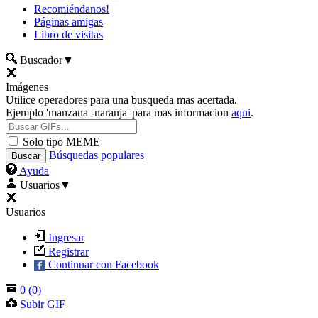
Recomiéndanos!
Páginas amigas
Libro de visitas
Buscador
▼
Imágenes
Utilice operadores para una busqueda mas acertada.
Ejemplo 'manzana -naranja' para mas informacion
aqui
.
Solo tipo MEME
Búsquedas populares
Ayuda
Usuarios
▼
Usuarios
Ingresar
Registrar
Continuar con Facebook
0
(
0
)
Subir GIF