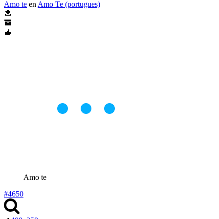
Amo te
en
Amo Te (portugues)
Amo te
#4650