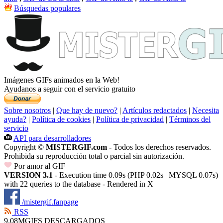
Búsquedas populares
Imágenes GIFs animados en la Web!
Ayudanos a seguir con el servicio gratuito
Sobre nosotros
|
Que hay de nuevo?
|
Artículos redactados
|
Necesita
ayuda?
|
Política de cookies
|
Política de privacidad
|
Términos del
servicio
API para desarrolladores
Copyright ©
MISTERGIF.com
- Todos los derechos reservados.
Prohibida su reproducción total o parcial sin autorización.
Por amor al GIF
VERSION 3.1
- Execution time 0.09s (PHP 0.02s | MYSQL 0.07s)
with 22 queries to the database - Rendered in
X
/mistergif.fanpage
RSS
9.08M
GIFS DESCARGADOS