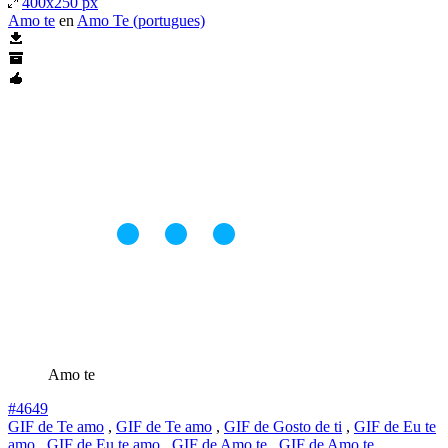
400x250 px
Amo te
en
Amo Te (portugues)
Amo te
#4649
GIF de Te amo
,
GIF de Te amo
,
GIF de Gosto de ti
,
GIF de Eu te
amo
,
GIF de Eu te amo
,
GIF de Amo te
,
GIF de Amo te