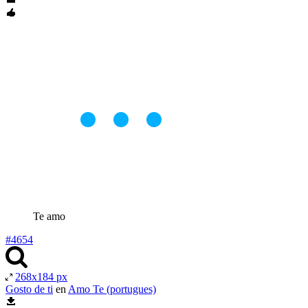
Te amo
#4654
268x184 px
Gosto de ti
en
Amo Te (portugues)