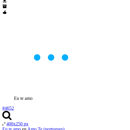
Eu te amo
#4652
400x250 px
Eu te amo
en
Amo Te (portugues)