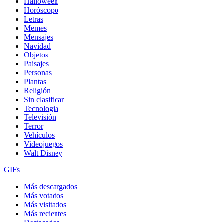
Halloween
Horóscopo
Letras
Memes
Mensajes
Navidad
Objetos
Paisajes
Personas
Plantas
Religión
Sin clasificar
Tecnologia
Televisión
Terror
Vehículos
Videojuegos
Walt Disney
GIFs
Más descargados
Más votados
Más visitados
Más recientes