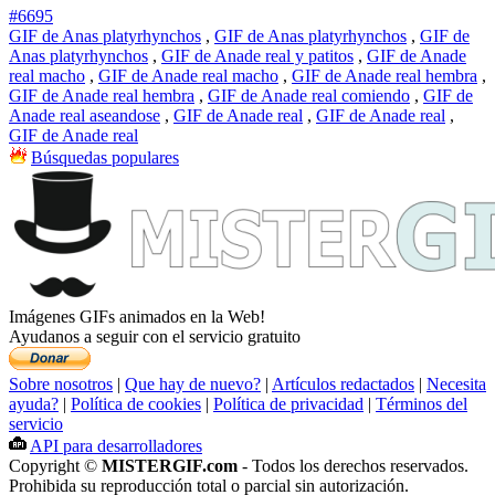
#6695
GIF de Anas platyrhynchos
,
GIF de Anas platyrhynchos
,
GIF de
Anas platyrhynchos
,
GIF de Anade real y patitos
,
GIF de Anade
real macho
,
GIF de Anade real macho
,
GIF de Anade real hembra
,
GIF de Anade real hembra
,
GIF de Anade real comiendo
,
GIF de
Anade real aseandose
,
GIF de Anade real
,
GIF de Anade real
,
GIF de Anade real
Búsquedas populares
Imágenes GIFs animados en la Web!
Ayudanos a seguir con el servicio gratuito
Sobre nosotros
|
Que hay de nuevo?
|
Artículos redactados
|
Necesita
ayuda?
|
Política de cookies
|
Política de privacidad
|
Términos del
servicio
API para desarrolladores
Copyright ©
MISTERGIF.com
- Todos los derechos reservados.
Prohibida su reproducción total o parcial sin autorización.