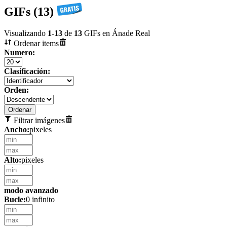
GIFs (13)
Visualizando
1
-
13
de
13
GIFs en Ánade Real
Ordenar items
Numero:
Clasificación:
Orden:
Filtrar imágenes
Ancho:
pixeles
Alto:
pixeles
modo avanzado
Bucle:
0 infinito