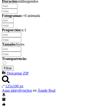
Duración:
milisegundos
Fotogramas:
>0 animada
Proporción:
x:1
Tamaño:
bytes
Transparencia:
Descargar ZIP
125x100 px
Anas platyrhynchos
en
Ánade Real