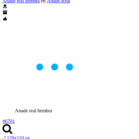
Anade real hembra
en
Ánade Real
Anade real hembra
#6701
120x110 px