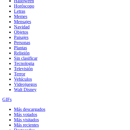
Halloween
Horóscopo
Letras
Memes
Mensajes
Navidad
Objetos
Paisajes
Personas
Plantas
Religión
Sin clasificar
Tecnologia
Televisión
Terror
Vehículos
Videojuegos
Walt Disney
GIFs
Más descargados
Más votados
Más visitados
Más recientes