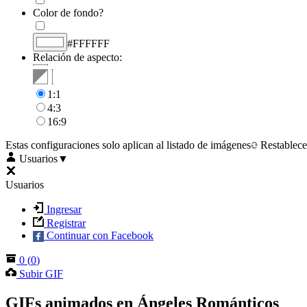
Color de fondo?
#FFFFFF
Relación de aspecto:
1:1
4:3
16:9
Estas configuraciones solo aplican al listado de imágenes
Restablece
Usuarios
▼
Usuarios
Ingresar
Registrar
Continuar con Facebook
0
(
0
)
Subir GIF
GIFs animados en Ángeles Románticos