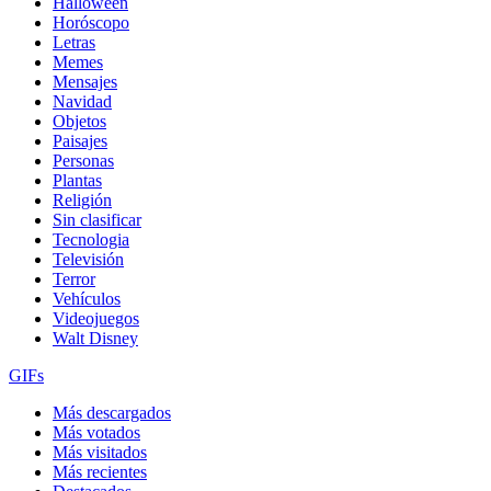
Halloween
Horóscopo
Letras
Memes
Mensajes
Navidad
Objetos
Paisajes
Personas
Plantas
Religión
Sin clasificar
Tecnologia
Televisión
Terror
Vehículos
Videojuegos
Walt Disney
GIFs
Más descargados
Más votados
Más visitados
Más recientes