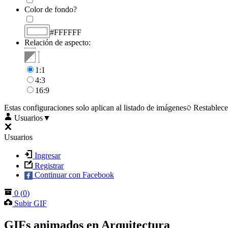
Color de fondo?
#FFFFFF
Relación de aspecto:
1:1
4:3
16:9
Estas configuraciones solo aplican al listado de imágenes
Restablece
Usuarios
▼
Usuarios
Ingresar
Registrar
Continuar con Facebook
0
(
0
)
Subir GIF
GIFs animados en Arquitectura