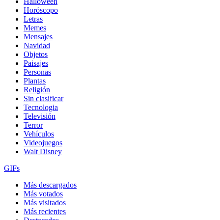
Halloween
Horóscopo
Letras
Memes
Mensajes
Navidad
Objetos
Paisajes
Personas
Plantas
Religión
Sin clasificar
Tecnologia
Televisión
Terror
Vehículos
Videojuegos
Walt Disney
GIFs
Más descargados
Más votados
Más visitados
Más recientes